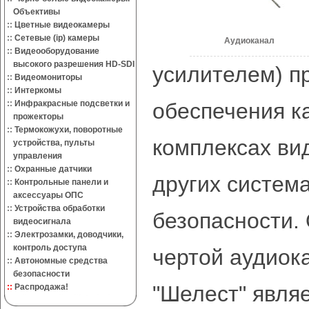
Объективы
::
Цветные видеокамеры
::
Сетевые (ip) камеры
Аудиоканал
::
Видеооборудование
высокого разрешения HD-SDI
усилителем) п
::
Видеомониторы
::
Интеркомы
::
Инфракрасные подсветки и
обеспечения ка
прожекторы
::
Термокожухи, поворотные
комплексах ви
устройства, пульты
управления
::
Охранные датчики
других систем
::
Контрольные панели и
аксессуары ОПС
::
Устройства обработки
безопасности.
видеосигнала
::
Электрозамки, доводчики,
контроль доступа
чертой аудиок
::
Автономные средства
безопасности
"Шелест" явля
::
Распродажа!