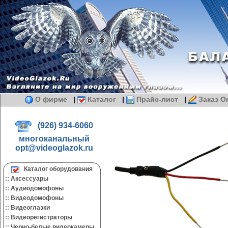
О фирме
|
Каталог
|
Прайс-лист
|
Заказ On
(926) 934-6060
многоканальный
opt@videoglazok.ru
Каталог оборудования
::
Аксессуары
::
Аудиодомофоны
::
Видеодомофоны
::
Видеоглазки
::
Видеорегистраторы
::
Черно-белые видеокамеры.