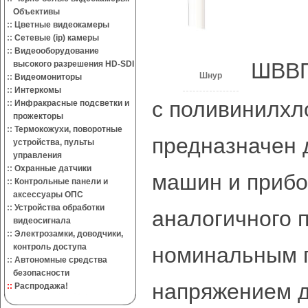
Объективы
::
Цветные видеокамеры
::
Сетевые (ip) камеры
::
Видеооборудование
ШВВП 
высокого разрешения HD-SDI
Шнур
::
Видеомониторы
::
Интеркомы
с поливинилхл
::
Инфракрасные подсветки и
прожекторы
::
Термокожухи, поворотные
предназначен 
устройства, пульты
управления
::
Охранные датчики
машин и прибо
::
Контрольные панели и
аксессуары ОПС
::
Устройства обработки
аналогичного 
видеосигнала
::
Электрозамки, доводчики,
контроль доступа
номинальным 
::
Автономные средства
безопасности
напряжением д
::
Распродажа!