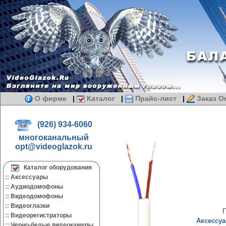
О фирме
|
Каталог
|
Прайс-лист
|
Заказ On
(926) 934-6060
многоканальный
opt@videoglazok.ru
Каталог оборудования
::
Аксессуары
::
Аудиодомофоны
::
Видеодомофоны
::
Видеоглазки
П
::
Видеорегистраторы
Аксессуа
::
Черно-белые видеокамеры.