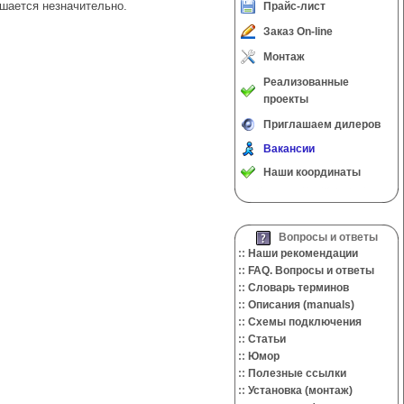
дшается незначительно.
Прайс-лист
Заказ On-line
Монтаж
Реализованные
проекты
Приглашаем дилеров
Вакансии
Наши координаты
Вопросы и ответы
::
Наши рекомендации
::
FAQ. Вопросы и ответы
::
Словарь терминов
::
Описания (manuals)
::
Cхемы подключения
::
Cтатьи
::
Юмор
::
Полезные ссылки
::
Установка (монтаж)