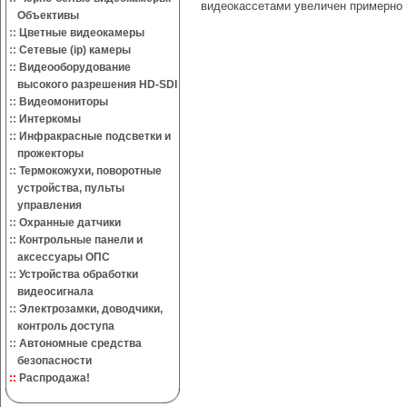
видеокассетами увеличен примерно 
Объективы
::
Цветные видеокамеры
::
Сетевые (ip) камеры
::
Видеооборудование
высокого разрешения HD-SDI
::
Видеомониторы
::
Интеркомы
::
Инфракрасные подсветки и
прожекторы
::
Термокожухи, поворотные
устройства, пульты
управления
::
Охранные датчики
::
Контрольные панели и
аксессуары ОПС
::
Устройства обработки
видеосигнала
::
Электрозамки, доводчики,
контроль доступа
::
Автономные средства
безопасности
::
Распродажа!