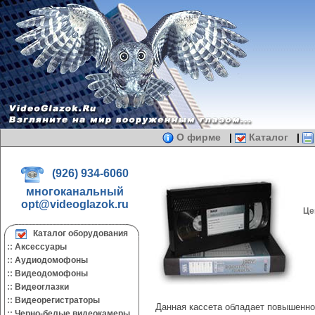
О фирме
|
Каталог
|
(926) 934-6060
многоканальный
opt@videoglazok.ru
Це
Каталог оборудования
::
Аксессуары
::
Аудиодомофоны
::
Видеодомофоны
::
Видеоглазки
::
Видеорегистраторы
Данная кассета обладает повышенно
::
Черно-белые видеокамеры.