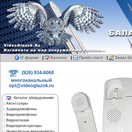
О фирме
|
Каталог
|
Прайс-лист
|
Заказ On
(926) 934-6060
многоканальный
opt@videoglazok.ru
Каталог оборудования
::
Аксессуары
::
Аудиодомофоны
::
Видеодомофоны
::
Видеоглазки
::
Видеорегистраторы
::
Черно-белые видеокамеры.