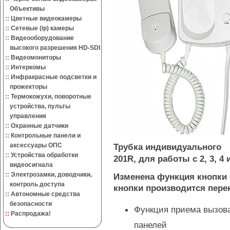
Объективы
::
Цветные видеокамеры
::
Сетевые (ip) камеры
::
Видеооборудование
высокого разрешения HD-SDI
::
Видеомониторы
::
Интеркомы
::
Инфракрасные подсветки и
прожекторы
::
Термокожухи, поворотные
устройства, пульты
управления
::
Охранные датчики
::
Контрольные панели и
аксессуары ОПС
Трубка индивидуального
::
Устройства обработки
201R, для работы с 2, 3, 
видеосигнала
::
Электрозамки, доводчики,
Изменена функция кнопки 
контроль доступа
кнопки производится пер
::
Автономные средства
безопасности
Функция приема вызов
::
Распродажа!
панелей