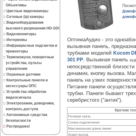
Объективы
Посмот
::
Цветные видеокамеры
Домофо
::
Сетевые (ip) камеры
домофо
::
Видеооборудование
высокого разрешения HD-SDI
::
Видеомониторы
ОптимаАудио - это одноабо
::
Интеркомы
вызывная панель, предназна
::
Инфракрасные подсветки и
прожекторы
трубками моделей
Kocom D
::
Термокожухи, поворотные
. Вызывная панель
301 PP
ау
устройства, пульты
непосредственной близости 
управления
динамик, кнопку вызова. Ма
::
Охранные датчики
панель на узких поверхностя
::
Контрольные панели и
Питание панели осуществля
аксессуары ОПС
::
Устройства обработки
трубки. Панели бывают трех 
видеосигнала
серебристого ("антик").
::
Электрозамки, доводчики,
контроль доступа
Краткие те
::
Автономные средства
Речевая связь
безопасности
Схема подключения
::
Распродажа!
Максимальная длина линии
Аудио выход