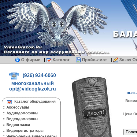
О фирме
|
Каталог
|
Прайс-лист
|
Заказ On
(926) 934-6060
многоканальный
opt@videoglazok.ru
вызы
Внима
Каталог оборудования
::
Аксессуары
::
Аудиодомофоны
Цена О
::
Видеодомофоны
::
Видеоглазки
::
Видеорегистраторы
::
Черно-белые видеокамеры.