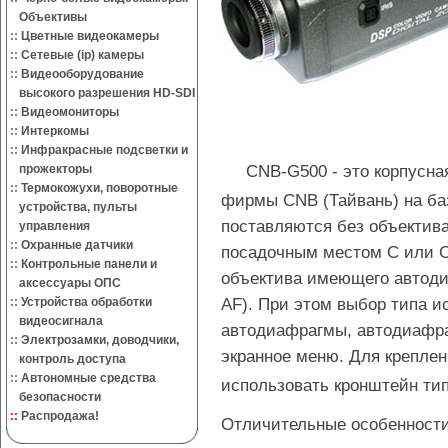
Объективы
::
Цветные видеокамеры
::
Сетевые (ip) камеры
::
Видеооборудование
высокого разрешения HD-SDI
::
Видеомониторы
::
Интеркомы
::
Инфракрасные подсветки и
CNB-G500 - это корпусн
прожекторы
::
Термокожухи, поворотные
фирмы CNB (Тайвань) на ба
устройства, пульты
поставляются без объектива
управления
::
Охранные датчики
посадочным местом C или C
::
Контрольные панели и
объектива имеющего автоди
аксессуары ОПС
AF). При этом выбор типа и
::
Устройства обработки
видеосигнала
автодиафрагмы, автодиафра
::
Электрозамки, доводчики,
экранное меню. Для крепле
контроль доступа
::
Автономные средства
использовать кронштейн тип
безопасности
::
Распродажа!
Отличительные особенности