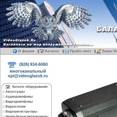
О фирме
|
Каталог
|
Прайс-лист
|
Заказ On
(926) 934-6060
многоканальный
opt@videoglazok.ru
Каталог оборудования
::
Аксессуары
::
Аудиодомофоны
::
Видеодомофоны
::
Видеоглазки
::
Видеорегистраторы
::
Черно-белые видеокамеры.