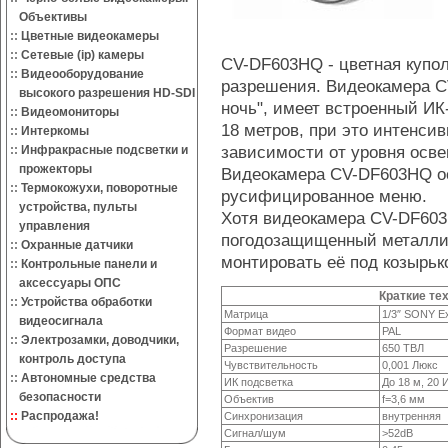
Объективы
::
Цветные видеокамеры
::
Сетевые (ip) камеры
CV-DF603HQ - цветная купо
::
Видеооборудование
разрешения. Видеокамера C
высокого разрешения HD-SDI
ночь", имеет встроенный ИК
::
Видеомониторы
18 метров, при это интенсив
::
Интеркомы
зависимости от уровня осв
::
Инфракрасные подсветки и
прожекторы
Видеокамера CV-DF603HQ о
::
Термокожухи, поворотные
русифицированное меню.
устройства, пульты
Хотя видеокамера CV-DF60
управления
погодозащищенный металлич
::
Охранные датчики
монтировать её под козырьк
::
Контрольные панели и
аксессуары ОПС
Краткие те
::
Устройства обработки
Матрица
1/3″ SONY 
видеосигнала
Формат видео
PAL
::
Электрозамки, доводчики,
Разрешение
650 ТВЛ
контроль доступа
Чувствительность
0,001 Люкс
::
Автономные средства
ИК подсветка
До 18 м, 20 
безопасности
Объектив
f=3,6 мм
::
Распродажа!
Синхронизация
внутренняя
Сигнал/шум
>52dB