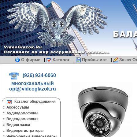
О фирме
|
Каталог
|
Прайс-лист
|
Заказ On
(926) 934-6060
многоканальный
opt@videoglazok.ru
Каталог оборудования
::
Аксессуары
::
Аудиодомофоны
::
Видеодомофоны
::
Видеоглазки
::
Видеорегистраторы
::
Черно-белые видеокамеры.