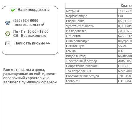
Кратк
Наши координаты
Матрица
1/3″ SO
Формат видео
PAL
(926) 934-6060
Разрешение
650 ТВЛ
-многоканальный
Чувствительность
0,001 Лю
ИК подсветка
До 30 м,
Пн - Пт: 10.00 - 18.00
Сб - Вс: выходные
Объектив
f=2,8—1
Синхронизация
внутрен
Написать письмо >>
Сигнал/шум
>55dB
Гамма
0.45
Видео выход
Композит
Электронный затвор
Auto:
1/5
Напряжение питания
DC12 В
Все материалы и цены,
Ток потребления
макс 400
размещенные на сайте, носят
Рабочая температура
-20...+50
справочный характер и не
Габариты
D119×84
являются публичной офертой