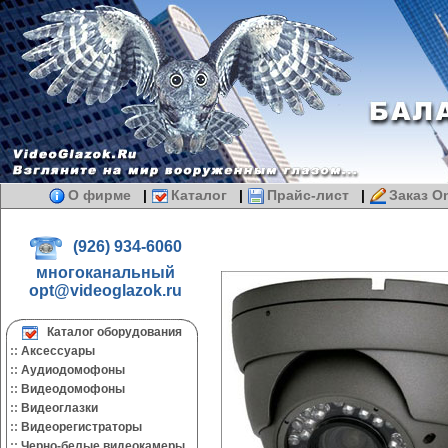
О фирме
|
Каталог
|
Прайс-лист
|
Заказ On
(926) 934-6060
многоканальный
opt@videoglazok.ru
Каталог оборудования
::
Аксессуары
::
Аудиодомофоны
::
Видеодомофоны
::
Видеоглазки
::
Видеорегистраторы
::
Черно-белые видеокамеры.