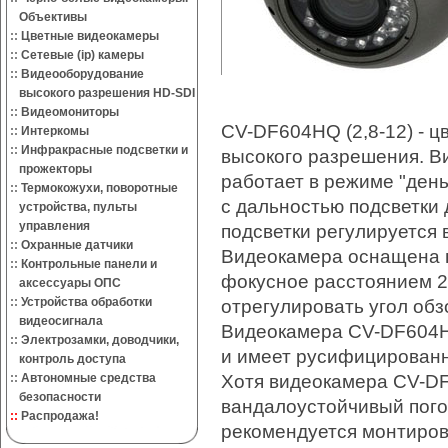
Объективы
::
Цветные видеокамеры
::
Сетевые (ip) камеры
::
Видеооборудование
высокого разрешения HD-SDI
::
Видеомониторы
CV-DF604HQ (2,8-12) - ц
::
Интеркомы
::
Инфракрасные подсветки и
высокого разрешения. В
прожекторы
работает в режиме "день
::
Термокожухи, поворотные
с дальностью подсветки 
устройства, пульты
управления
подсветки регулируется 
::
Охранные датчики
Видеокамера оснащена 
::
Контрольные панели и
фокусное расстоянием 2,
аксессуары ОПС
::
Устройства обработки
отрегулировать угол об
видеосигнала
Видеокамера CV-DF604H
::
Электрозамки, доводчики,
и имеет русифицирован
контроль доступа
Хотя видеокамера CV-DF
::
Автономные средства
безопасности
вандалоустойчивый пог
::
Распродажа!
рекомендуется монтиров