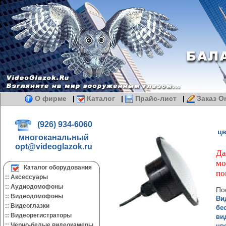
О фирме
|
Каталог
|
Прайс-лист
|
Заказ On
(926) 934-6060
цв
многоканальный
opt@videoglazok.ru
Да
мо
Каталог оборудования
по
::
Аксессуары
::
Аудиодомофоны
По
::
Видеодомофоны
Ви
::
Видеоглазки
бе
::
Видеорегистраторы
ви
::
Черно-белые видеокамеры.
цв