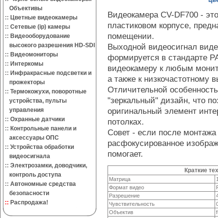
Объективы
Видеокамера CV-DF700 - это
::
Цветные видеокамеры
пластиковом корпусе, предн
::
Сетевые (ip) камеры
помещении.
::
Видеооборудование
высокого разрешения HD-SDI
Выходной видеосигнал виде
::
Видеомониторы
формируется в стандарте PA
::
Интеркомы
видеокамеру к любым мони
::
Инфракрасные подсветки и
а также к низкочастотному 
прожекторы
Отличительной особенность
::
Термокожухи, поворотные
"зеркальный" дизайн, что п
устройства, пульты
оригинальный элемент инте
управления
::
Охранные датчики
потолках.
::
Контрольные панели и
Совет - если после монтаж
аксессуары ОПС
расфокусированное изображ
::
Устройства обработки
помогает.
видеосигнала
::
Электрозамки, доводчики,
Краткие те
контроль доступа
Матрица
::
Автономные средства
Формат видео
безопасности
Разрешение
::
Распродажа!
Чувствительность
Объектив