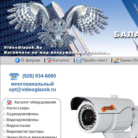
О фирме
|
Каталог
|
Прайс-лист
|
Заказ On
(926) 934-6060
многоканальный
opt@videoglazok.ru
Каталог оборудования
::
Аксессуары
::
Аудиодомофоны
::
Видеодомофоны
::
Видеоглазки
::
Видеорегистраторы
::
Черно-белые видеокамеры.