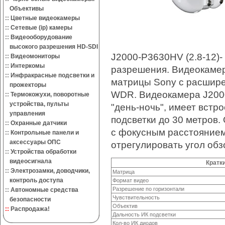
Объективы
::
Цветные видеокамеры
::
Сетевые (ip) камеры
::
Видеооборудование
высокого разрешения HD-SDI
J2000-P3630HV (2.8-12)-
::
Видеомониторы
::
Интеркомы
разрешения. Видеокамер
::
Инфракрасные подсветки и
матрицы Sony с расшир
прожекторы
WDR. Видеокамера J2000
::
Термокожухи, поворотные
устройства, пульты
"день-ночь", имеет встр
управления
подсветки до 30 метров
::
Охранные датчики
с фокусным расстоянием 
::
Контрольные панели и
аксессуары ОПС
отрегулировать угол об
::
Устройства обработки
видеосигнала
Кратк
::
Электрозамки, доводчики,
Матрица
контроль доступа
Формат видео
Разрешение по горизонтали
::
Автономные средства
Чувствительность
безопасности
Объектив
::
Распродажа!
Дальность ИК подсветки
Кол-во
ИК диодов