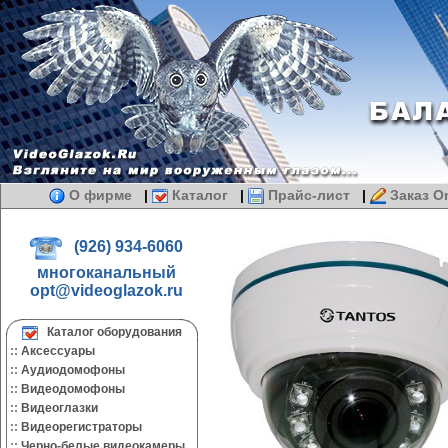
О фирме
|
Каталог
|
Прайс-лист
|
Заказ On
(926) 934-6060
многоканальный
opt@videoglazok.ru
Каталог оборудования
::
Аксессуары
::
Аудиодомофоны
::
Видеодомофоны
::
Видеоглазки
::
Видеорегистраторы
::
Черно-белые видеокамеры.