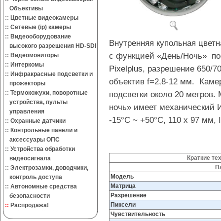
Объективы
::
Цветные видеокамеры
::
Сетевые (ip) камеры
::
Видеооборудование
Внутренняя купольная цвет
высокого разрешения HD-SDI
с функцией «День/Ночь» по
::
Видеомониторы
::
Интеркомы
Pixelplus
, разрешение 650/7
::
Инфракрасные подсветки и
объектив f=2,8-12 мм. Каме
прожекторы
::
Термокожухи, поворотные
подсветки около 20 метров.
устройства, пульты
ночь» имеет механический 
управления
-15°С ~ +50°С, 110 x 97 мм, 
::
Охранные датчики
::
Контрольные панели и
аксессуары ОПС
::
Устройства обработки
Краткие те
видеосигнала
П
::
Электрозамки, доводчики,
Модель
контроль доступа
Матрица
::
Автономные средства
Разрешение
безопасности
Пиксели
::
Распродажа!
Чувствительность