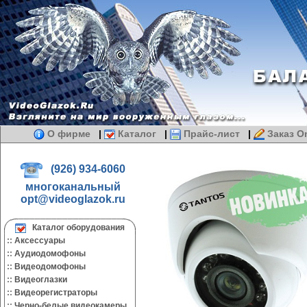
О фирме
|
Каталог
|
Прайс-лист
|
Заказ On
(926) 934-6060
многоканальный
opt@videoglazok.ru
Каталог оборудования
::
Аксессуары
::
Аудиодомофоны
::
Видеодомофоны
::
Видеоглазки
::
Видеорегистраторы
::
Черно-белые видеокамеры.