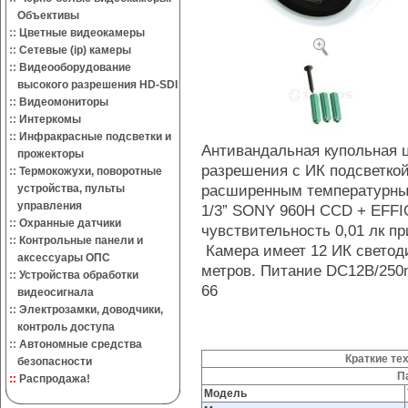
Объективы
::
Цветные видеокамеры
::
Сетевые (ip) камеры
::
Видеооборудование
высокого разрешения HD-SDI
::
Видеомониторы
::
Интеркомы
::
Инфракрасные подсветки и
Антивандальная купольная 
прожекторы
разрешения с ИК подсветкой
::
Термокожухи, поворотные
расширенным температурны
устройства, пульты
управления
1/3” SONY 960H CCD + EFFI
::
Охранные датчики
чувствительность 0,01 лк пр
::
Контрольные панели и
Камера имеет 12 ИК светоди
аксессуары ОПС
метров. Питание DC12В/250mA
::
Устройства обработки
66
видеосигнала
::
Электрозамки, доводчики,
контроль доступа
::
Автономные средства
Краткие те
безопасности
П
::
Распродажа!
Модель