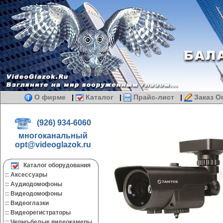
О фирме
|
Каталог
|
Прайс-лист
|
Заказ On
(926) 934-6060
многоканальный
opt@videoglazok.ru
Каталог оборудования
::
Аксессуары
::
Аудиодомофоны
::
Видеодомофоны
::
Видеоглазки
::
Видеорегистраторы
::
Черно-белые видеокамеры.