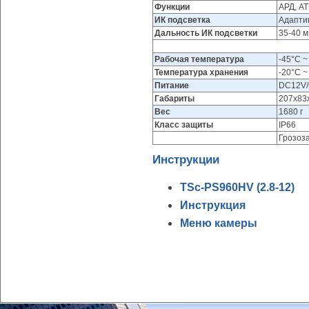
Функции
АРД, A
ИК подсветка
Адаптив
Дальность ИК подсветки
35-40 м
Рабочая температура
-45°С 
Температура хранения
-20°С 
Питание
DC12V/
Габариты
207x83
Вес
1680 г
Класс защиты
IP66
Грозоз
Инструкции
TSc-PS960HV (2.8-12)
Инструкция
Меню камеры