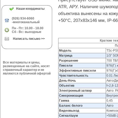
ATR, АРУ. Наличие шумопо
Наши координаты
объектива вынесены на кожу
(926) 934-6060
+50°С, 207x83х146 мм, IP-6
-многоканальный
Пн - Пт: 10.00 - 18.00
Сб - Вс: выходные
Написать письмо >>
Краткие те
П
Модель
TSc-PS9
Матрица
1/3” S
Разрешение
700 ТВЛ
Все материалы и цены,
Пиксели
976(Г) 
размещенные на сайте, носят
справочный характер и не
Эффективные пиксели
976(Г)х
являются публичной офертой
Чувствительность
0.01 Лю
День-Ночь
Авто/Де
Объектив
f=2,8-
Электронный затвор
Авто: P
Синхронизация
Внутре
Гамма
0,45
Баланс белого
Авто
Видеовыход
Компози
Сигнал/шум
>50dB (