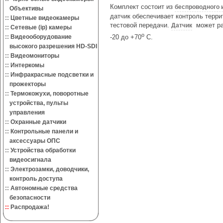
Комплект состоит из
беспроводного 
Объективы
датчик обеспечивает контроль терри
::
Цветные видеокамеры
тестовой передачи.
может раб
Датчик
::
Сетевые (ip) камеры
o
::
Видеооборудование
-20 до +70
С.
высокого разрешения HD-SDI
::
Видеомониторы
::
Интеркомы
::
Инфракрасные подсветки и
прожекторы
::
Термокожухи, поворотные
устройства, пульты
управления
::
Охранные датчики
::
Контрольные панели и
аксессуары ОПС
::
Устройства обработки
видеосигнала
::
Электрозамки, доводчики,
контроль доступа
::
Автономные средства
безопасности
::
Распродажа!