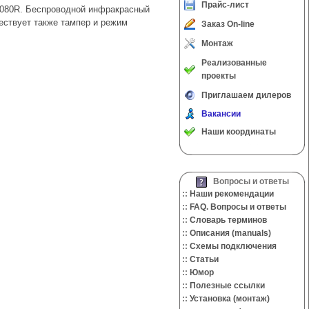
Прайс-лист
080R. Беспроводной инфракрасный
чествует также тампер и режим
Заказ On-line
Монтаж
Реализованные
проекты
Приглашаем дилеров
Вакансии
Наши координаты
Вопросы и ответы
::
Наши рекомендации
::
FAQ. Вопросы и ответы
::
Словарь терминов
::
Описания (manuals)
::
Cхемы подключения
::
Cтатьи
::
Юмор
::
Полезные ссылки
::
Установка (монтаж)