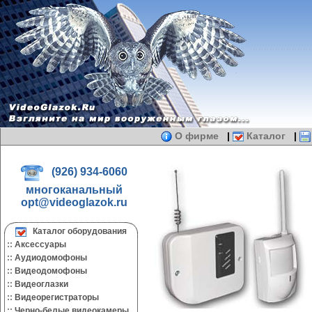
О фирме
|
Каталог
|
(926) 934-6060
многоканальный
opt@videoglazok.ru
Каталог оборудования
::
Аксессуары
::
Аудиодомофоны
::
Видеодомофоны
::
Видеоглазки
::
Видеорегистраторы
::
Черно-белые видеокамеры.