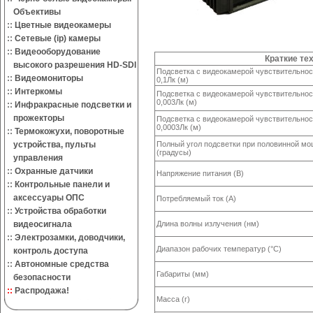
Объективы
::
Цветные видеокамеры
::
Сетевые (ip) камеры
::
Видеооборудование
Краткие те
высокого разрешения HD-SDI
Подсветка с видеокамерой чувствительно
::
Видеомониторы
0,1Лк (м)
::
Интеркомы
Подсветка с видеокамерой чувствительно
0,003Лк (м)
::
Инфракрасные подсветки и
прожекторы
Подсветка с видеокамерой чувствительно
0,0003Лк (м)
::
Термокожухи, поворотные
устройства, пульты
Полный угол подсветки при половинной м
(градусы)
управления
::
Охранные датчики
Напряжение питания (В)
::
Контрольные панели и
аксессуары ОПС
Потребляемый ток (А)
::
Устройства обработки
видеосигнала
Длина волны излучения (нм)
::
Электрозамки, доводчики,
Диапазон рабочих температур (°С)
контроль доступа
::
Автономные средства
Габариты (мм)
безопасности
::
Распродажа!
Масса (г)