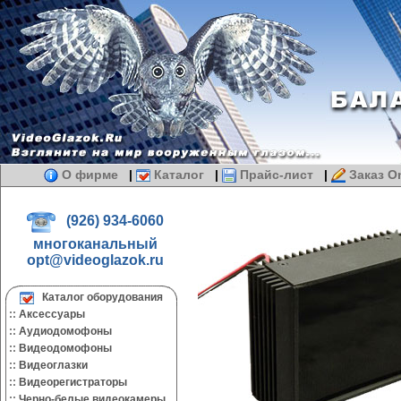
О фирме
|
Каталог
|
Прайс-лист
|
Заказ On
(926) 934-6060
многоканальный
opt@videoglazok.ru
Каталог оборудования
::
Аксессуары
::
Аудиодомофоны
::
Видеодомофоны
::
Видеоглазки
::
Видеорегистраторы
::
Черно-белые видеокамеры.