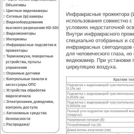
Объективы
::
Цветные видеокамеры
Инфракрасные прожектора (
::
Сетевые (ip) камеры
использования совместно с
::
Видеооборудование
условиях недостаточной ос
высокого разрешения HD-SDI
Внутри инфракрасного проже
::
Видеомониторы
::
Интеркомы
специально отобранных и с
::
Инфракрасные подсветки и
инфракрасных светодиодов 
прожекторы
для человеческого глаза, 
::
Термокожухи, поворотные
видеокамер. При установке 
устройства, пульты
циркуляцию воздуха.
управления
::
Охранные датчики
::
Контрольные панели и
Краткие те
аксессуары ОПС
Подсветка с видеокамерой чувствительно
0,1Лк (м)
::
Устройства обработки
Подсветка с видеокамерой чувствительно
видеосигнала
0,003Лк (м)
::
Электрозамки, доводчики,
Подсветка с видеокамерой чувствительно
0,0003Лк (м)
контроль доступа
Полный угол подсветки при половинной м
::
Автономные средства
(градусы)
безопасности
Напряжение питания (В)
::
Распродажа!
Потребляемый ток (А)
Длина волны излучения (нм)