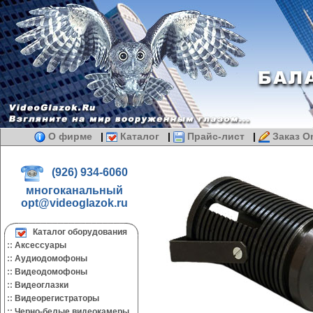
О фирме
|
Каталог
|
Прайс-лист
|
Заказ On
(926) 934-6060
многоканальный
opt@videoglazok.ru
Каталог оборудования
::
Аксессуары
::
Аудиодомофоны
::
Видеодомофоны
::
Видеоглазки
::
Видеорегистраторы
::
Черно-белые видеокамеры.