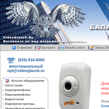
О фирме
|
Каталог
|
Прайс-лист
|
Заказ On
(926) 934-6060
многоканальный
opt@videoglazok.ru
Каталог оборудования
Данн
::
Аксессуары
мора
::
Аудиодомофоны
пом
::
Видеодомофоны
::
Видеоглазки
Посм
::
Видеорегистраторы
Сете
::
Черно-белые видеокамеры.