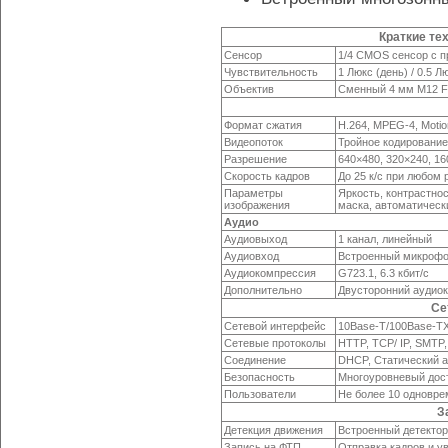
Краткие те
Сенсор
1/4 CMOS сенсор c 
Чувствительность
1 Люкс (день) / 0.5 Л
Объектив
Сменный 4 мм M12 F
Формат сжатия
H.264,
MPEG-4,
Motio
Видеопоток
Тройное кодирование:
Разрешение
640×480, 320×240, 1
Скорость кадров
До 25 к/с при любом
Параметры
Яркость, контрастно
изображения
маска, автоматическ
Аудио
Аудиовыход
1 канал, линейный
Аудиовход
Встроенный микроф
Аудиокомпрессия
G723.1, 6.3 кбит/с
Дополнительно
Двусторонний аудио
Се
Сетевой интерфейс
10Base-T/100Base-TX
Сетевые протоколы
HTTP, TCP/ IP, SMTP
Соединение
DHCP, Статический 
Безопасность
Многоуровневый дост
Пользователи
Не более 10 одновр
З
Детекция движения
Встроенный детектор
Запись на ФТП
Отправка кадров и у