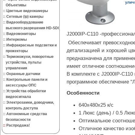
улич
Объективы
::
Цветные видеокамеры
::
Сетевые (ip) камеры
::
Видеооборудование
высокого разрешения HD-SDI
J2000IP-C110 -профессион
::
Видеомониторы
::
Интеркомы
Обеспечивает превосходное
::
Инфракрасные подсветки и
детализацией и хорошей цв
прожекторы
::
Термокожухи, поворотные
предназначена для применени
устройства, пульты
имеет отличное соотношение
управления
В комплекте с J2000IP-C110
::
Охранные датчики
::
Контрольные панели и
программное обеспечение "Л
аксессуары ОПС
::
Устройства обработки
Особенности
видеосигнала
::
Электрозамки, доводчики,
640х480х25 к/с
контроль доступа
1 Люкс (день) / 0.5 Люк
::
Автономные средства
безопасности
Оптимальное соотноше
::
Распродажа!
Отличное качество из