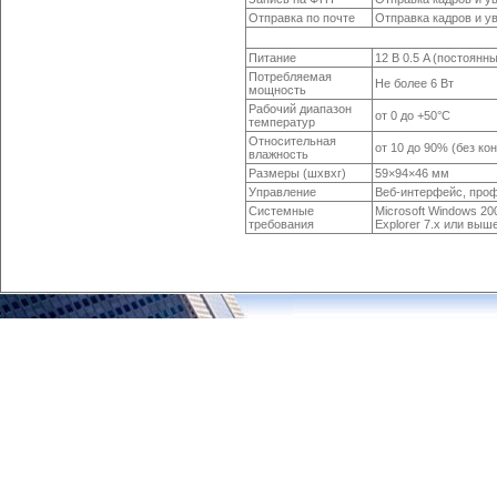
Отправка по почте
Отправка кадров и у
Питание
12 В 0.5 A (постоянны
Потребляемая
Не более 6 Вт
мощность
Рабочий диапазон
от 0 до +50°С
температур
Относительная
от 10 до 90% (без ко
влажность
Размеры (шхвхг)
59×94×46 мм
Управление
Веб-интерфейс, проф
Системные
Microsoft Windows 200
требования
Explorer 7.x или выш