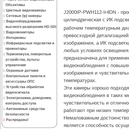
Объективы
::
Цветные видеокамеры
J2000IP-PWH112-Ir4DN - пр
::
Сетевые (ip) камеры
цилиндрическая с ИК подс
::
Видеооборудование
высокого разрешения HD-SDI
рабочим температурным диа
::
Видеомониторы
превосходной детализацией
::
Интеркомы
изображения, а ИК подсветк
::
Инфракрасные подсветки и
прожекторы
любых условиях освещения.
::
Термокожухи, поворотные
предназначена для примене
устройства, пульты
видеонаблюдения с повышен
управления
::
Охранные датчики
изображения и чувствитель
::
Контрольные панели и
температурах.
аксессуары ОПС
::
Устройства обработки
Эти камеры хорошо подходят
видеосигнала
видеонаблюдения в таких ме
::
Электрозамки, доводчики,
чувствительность и отлично
контроль доступа
::
Автономные средства
работают при низких темпер
безопасности
Немаловажным достоинство
::
Распродажа!
является способность осущ