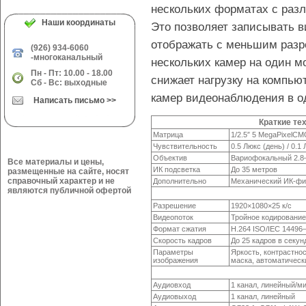
нескольких форматах с раз
Наши координаты
Это позволяет записывать в
отображать с меньшим разр
(926) 934-6060
-многоканальный
нескольких камер на один мо
Пн - Пт: 10.00 - 18.00
снижает нагрузку на компью
Сб - Вс: выходные
камер видеонаблюдения в о
Написать письмо >>
Краткие те
Матрица
1/2.5″ 5 MegaPixelC
Чувствительность
0.5 Люкс (день) / 0.1
Объектив
Вариофокальный
2.8
Все материалы и цены,
ИК подсветка
До 35 метров
размещенные на сайте, носят
справочный характер и не
Дополнительно
Механический
ИК-фи
являются публичной офертой
Разрешение
1920×1080×25 к/с
Видеопоток
Тройное кодировани
Формат сжатия
H.264
ISO/IEC 14496
Скорость кадров
До 25 кадров в секу
Параметры
Яркость, контрастнос
изображения
маска, автоматическ
Аудиовход
1 канал, линейный/
Аудиовыход
1 канал, линейный