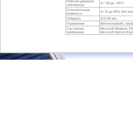
Рабочий диапазон
от −50
до +50°С
температур
Относительная
от 10 до 90% (без ко
влажность
Габариты
312×85 мм
Управление
Веб-интерфейс, проф
Системные
Microsoft Windows 20
требования
Microsoft Internet Exp