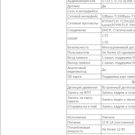
Аудиокомпрессия
G723.1, G711 aLAW,
Дуплекс
Да
Сеть и интерфейсы
Сетевой интерфейс
10Base-T/100Base-TX
RTP/RTCP, TCP/UDP, 
Сетевые протоколы
tunnel,RTP/RTCP, DN
Соединение
DHCP, Статический 
1.01
ONVIF
1.02
Безопасность
Многоуровневый дост
Пользователи
Не более 10 одновр
Вход тревоги
1 канал, поддержка 
Выход тревоги
1 канал, поддержка 
Аналоговый
Да
видеовыход
SD карта
Поддержка карт памят
З
Детекция движения
Встроенный детектор,
Запись на ФТП
Запись кадров и отп
Запись на карту
Запись видео и звук
памяти
Отправка
на e-mail
Запись кадров и отп
Исполнение
Уличное
Питание
12 В 1А (постоянный 
Потребляемая
Не более 12 Вт
мощность