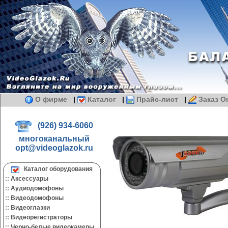
О фирме
|
Каталог
|
Прайс-лист
|
Заказ On
(926) 934-6060
многоканальный
opt@videoglazok.ru
Каталог оборудования
::
Аксессуары
::
Аудиодомофоны
::
Видеодомофоны
::
Видеоглазки
::
Видеорегистраторы
::
Черно-белые видеокамеры.