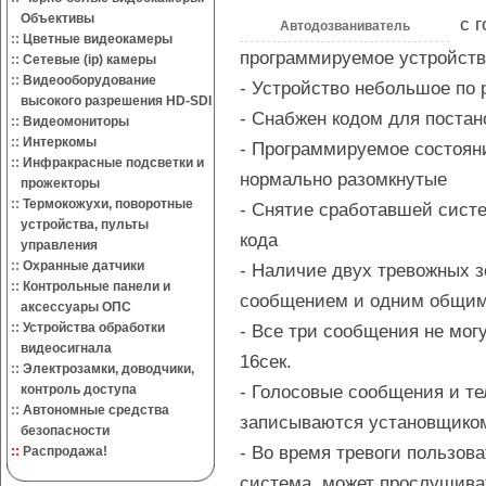
Объективы
с г
Автодозваниватель
::
Цветные видеокамеры
программируемое устройств
::
Сетевые (ip) камеры
::
Видеооборудование
- Устройство небольшое по 
высокого разрешения HD-SDI
- Снабжен кодом для постан
::
Видеомониторы
::
Интеркомы
- Программируемое состояни
::
Инфракрасные подсветки и
нормально разомкнутые
прожекторы
::
Термокожухи, поворотные
- Снятие сработавшей сист
устройства, пульты
кода
управления
::
Охранные датчики
- Наличие двух тревожных 
::
Контрольные панели и
сообщением и одним общим
аксессуары ОПС
::
Устройства обработки
- Все три сообщения не мо
видеосигнала
16сек.
::
Электрозамки, доводчики,
- Голосовые сообщения и т
контроль доступа
::
Автономные средства
записываются установщико
безопасности
- Во время тревоги пользова
::
Распродажа!
система, может прослушива