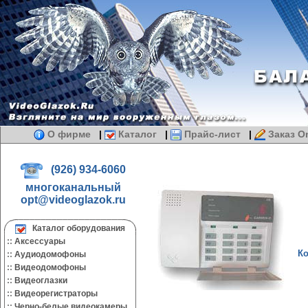
О фирме
|
Каталог
|
Прайс-лист
|
Заказ On
(926) 934-6060
многоканальный
opt@videoglazok.ru
Каталог оборудования
::
Аксессуары
Ко
::
Аудиодомофоны
::
Видеодомофоны
::
Видеоглазки
::
Видеорегистраторы
::
Черно-белые видеокамеры.