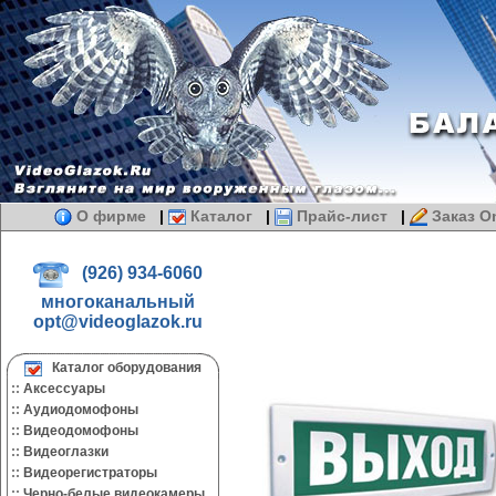
О фирме
|
Каталог
|
Прайс-лист
|
Заказ On
(926) 934-6060
многоканальный
opt@videoglazok.ru
Каталог оборудования
::
Аксессуары
::
Аудиодомофоны
::
Видеодомофоны
::
Видеоглазки
::
Видеорегистраторы
::
Черно-белые видеокамеры.