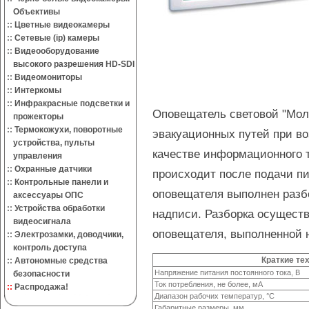
Объективы
::
Цветные видеокамеры
::
Сетевые (ip) камеры
::
Видеооборудование
высокого разрешения HD-SDI
::
Видеомониторы
::
Интеркомы
::
Инфракрасные подсветки и
Оповещатель световой "Мол
прожекторы
::
Термокожухи, поворотные
эвакуационных путей при во
устройства, пульты
качестве информационного 
управления
::
Охранные датчики
происходит после подачи п
::
Контрольные панели и
оповещателя выполнен раз
аксессуары ОПС
::
Устройства обработки
надписи. Разборка осущест
видеосигнала
оповещателя, выполненной 
::
Электрозамки, доводчики,
контроль доступа
Краткие те
::
Автономные средства
Напряжение питания постоянного тока, В
безопасности
Ток потребления, не более, мА
::
Распродажа!
Диапазон рабочих температур, °С
Габаритные размеры, мм