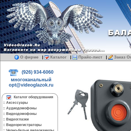
О фирме
|
Каталог
|
Прайс-лист
|
Заказ On
(926) 934-6060
многоканальный
opt@videoglazok.ru
Каталог оборудования
::
Аксессуары
::
Аудиодомофоны
::
Видеодомофоны
::
Видеоглазки
::
Видеорегистраторы
::
Черно-белые видеокамеры.