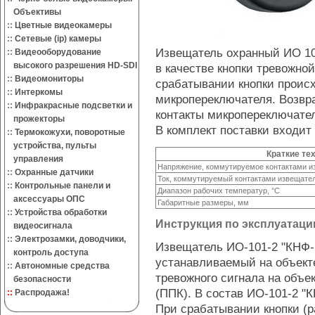
Объективы
::
Цветные видеокамеры
::
Сетевые (ip) камеры
Извещатель охранный ИО 10
::
Видеооборудование
высокого разрешения HD-SDI
в качестве кнопки тревожно
::
Видеомониторы
срабатывании кнопки происх
::
Интеркомы
микропереключателя. Возвр
::
Инфракрасные подсветки и
контакты микропереключате
прожекторы
В комплект поставки входит 
::
Термокожухи, поворотные
устройства, пульты
Краткие те
управления
Напряжение, коммутируемое контактами из
::
Охранные датчики
Ток, коммутируемый контактами извещател
::
Контрольные панели и
Диапазон рабочих температур, °С
аксессуары ОПС
Габаритные размеры, мм
::
Устройства обработки
Инструкция по эксплуатаци
видеосигнала
::
Электрозамки, доводчики,
Извещатель ИО-101-2 "КНФ-1
контроль доступа
устанавливаемый на объект
::
Автономные средства
тревожного сигнала на объ
безопасности
(ППК). В состав ИО-101-2 "
::
Распродажа!
При срабатывании кнопки (р