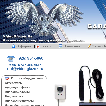
О фирме
|
Каталог
|
Прайс-лист
|
Заказ On
(926) 934-6060
многоканальный
opt@videoglazok.ru
Каталог оборудования
::
Аксессуары
::
Аудиодомофоны
::
Видеодомофоны
::
Видеоглазки
::
Видеорегистраторы
::
Черно-белые видеокамеры.