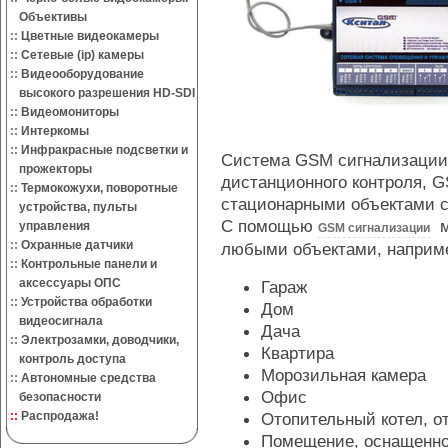
Объективы
::
Цветные видеокамеры
::
Сетевые (ip) камеры
::
Видеооборудование
высокого разрешения HD-SDI
::
Видеомониторы
::
Интеркомы
::
Инфракрасные подсветки и
Система GSM сигнализации 
прожекторы
дистанционного контроля, 
::
Термокожухи, поворотные
стационарными объектами с
устройства, пульты
С помощью
м
управления
GSM сигнализации
::
Охранные датчики
любыми объектами, наприм
::
Контрольные панели и
аксессуары ОПС
Гараж
::
Устройства обработки
Дом
видеосигнала
Дача
::
Электрозамки, доводчики,
Квартира
контроль доступа
Морозильная камера
::
Автономные средства
Офис
безопасности
::
Распродажа!
Отопительный котел, о
Помещение, оснащенно