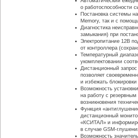
Автоматический ежедне
о работоспособности 
Постановка системы на
Memory, так и с помо
Диагностика неисправ
замыкания) при постано
Электропитание 12В по
от контроллера (сохран
Температурный диапа
укомплектовании соотв
Дистанционный запрос 
позволяет своевременн
и избежать блокировки 
Возможность установки 
на работу с резервным
возникновения техничес
Функция «антиглушени
дистанционный монито
«КСИТАЛ» и информиро
в случае GSM-глушени
Возможность значитель