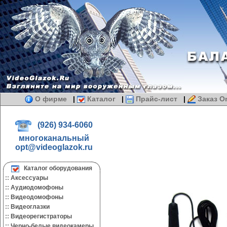
О фирме
|
Каталог
|
Прайс-лист
|
Заказ On
(926) 934-6060
многоканальный
opt@videoglazok.ru
Каталог оборудования
::
Аксессуары
::
Аудиодомофоны
::
Видеодомофоны
::
Видеоглазки
::
Видеорегистраторы
::
Черно-белые видеокамеры.