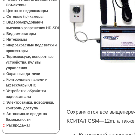
Объективы
::
Цветные видеокамеры
::
Сетевые (ip) камеры
::
Видеооборудование
высокого разрешения HD-SDI
::
Видеомониторы
::
Интеркомы
::
Инфракрасные подсветки и
прожекторы
::
Термокожухи, поворотные
устройства, пульты
управления
::
Охранные датчики
::
Контрольные панели и
аксессуары ОПС
::
Устройства обработки
видеосигнала
::
Электрозамки, доводчики,
контроль доступа
Сохраняются все выщепере
::
Автономные средства
безопасности
КСИТАЛ
GSM—12m,
а также
::
Распродажа!
Встроенный аналоговы