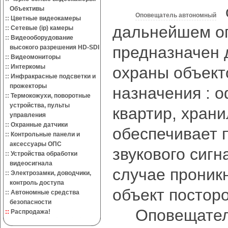
о
Объективы
Оповещатель автономный
::
Цветные видеокамеры
дальнейшем о
::
Сетевые (ip) камеры
::
Видеооборудование
предназначен 
высокого разрешения HD-SDI
::
Видеомониторы
::
Интеркомы
охраны объект
::
Инфракрасные подсветки и
прожекторы
назначения : о
::
Термокожухи, поворотные
устройства, пульты
квартир, храни
управления
::
Охранные датчики
обеспечивает 
::
Контрольные панели и
аксессуары ОПС
звукового сигн
::
Устройства обработки
видеосигнала
случае проник
::
Электрозамки, доводчики,
контроль доступа
объект постор
::
Автономные средства
безопасности
Оповещатель
::
Распродажа!