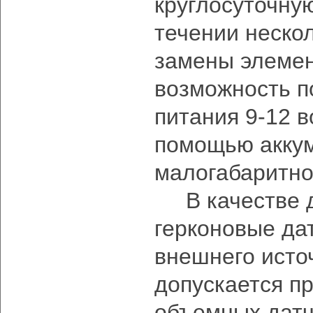
круглосуточну
течении неско
замены элемен
возможность п
питания 9-12 в
помощью аккум
малогабаритно
В качестве д
герконовые дат
внешнего исто
допускается п
объемных датч