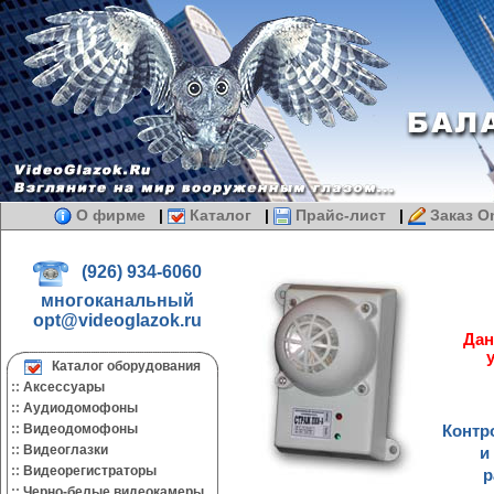
О фирме
|
Каталог
|
Прайс-лист
|
Заказ On
(926) 934-6060
многоканальный
opt@videoglazok.ru
Дан
Каталог оборудования
::
Аксессуары
::
Аудиодомофоны
::
Видеодомофоны
Контр
::
Видеоглазки
и
::
Видеорегистраторы
р
::
Черно-белые видеокамеры.