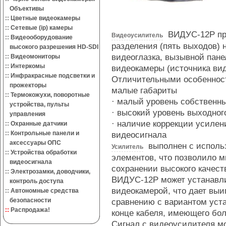
Объективы
::
Цветные видеокамеры
::
Сетевые (ip) камеры
ВИДУС-12Р пре
Видеоусилитель
::
Видеооборудование
разделения (пять выходов) 
высокого разрешения HD-SDI
видеоглазка, вызывной пан
::
Видеомониторы
::
Интеркомы
видеокамеры (источника вид
::
Инфракрасные подсветки и
Отличительными особеннос
прожекторы
малые габариты
::
Термокожухи, поворотные
· малый уровень собственн
устройства, пульты
· высокий уровень выходног
управления
· наличие коррекции усилен
::
Охранные датчики
::
Контрольные панели и
видеосигнала
аксессуары ОПС
выполнен с исполь
Усилитель
::
Устройства обработки
элементов, что позволило 
видеосигнала
сохранении высокого качес
::
Электрозамки, доводчики,
ВИДУС-12Р может устанавли
контроль доступа
видеокамерой, что дает вы
::
Автономные средства
безопасности
сравнению с вариантом уст
::
Распродажа!
конце кабеля, имеющего бо
Сигнал с видеоусилителя м