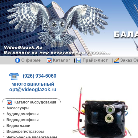
О фирме
|
Каталог
|
Прайс-лист
|
Заказ On
(926) 934-6060
многоканальный
opt@videoglazok.ru
Каталог оборудования
::
Аксессуары
::
Аудиодомофоны
::
Видеодомофоны
::
Видеоглазки
::
Видеорегистраторы
::
Черно-белые видеокамеры.