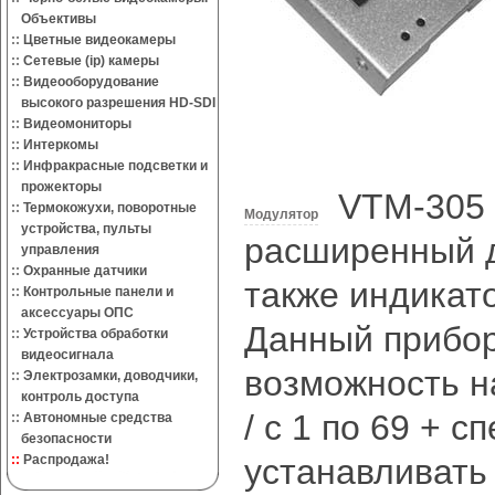
Объективы
::
Цветные видеокамеры
::
Сетевые (ip) камеры
::
Видеооборудование
высокого разрешения HD-SDI
::
Видеомониторы
::
Интеркомы
::
Инфракрасные подсветки и
прожекторы
VTM-305 
::
Термокожухи, поворотные
Модулятор
устройства, пульты
расширенный д
управления
::
Охранные датчики
также индикат
::
Контрольные панели и
аксессуары ОПС
Данный прибор
::
Устройства обработки
видеосигнала
возможность н
::
Электрозамки, доводчики,
контроль доступа
/ с 1 по 69 + с
::
Автономные средства
безопасности
::
Распродажа!
устанавливать