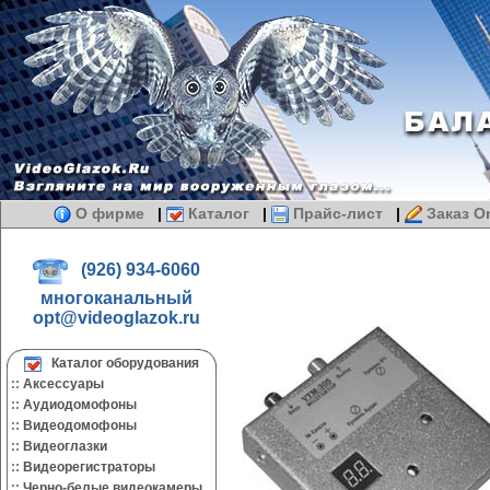
О фирме
|
Каталог
|
Прайс-лист
|
Заказ On
(926) 934-6060
многоканальный
opt@videoglazok.ru
Каталог оборудования
::
Аксессуары
::
Аудиодомофоны
::
Видеодомофоны
::
Видеоглазки
::
Видеорегистраторы
::
Черно-белые видеокамеры.