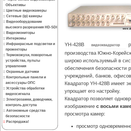
Объективы
::
Цветные видеокамеры
::
Сетевые (ip) камеры
::
Видеооборудование
высокого разрешения HD-SDI
::
Видеомониторы
::
Интеркомы
YH-428B
ре
::
Инфракрасные подсветки и
видеоквадратор
прожекторы
производства Южно-Корейс
::
Термокожухи, поворотные
широко используемый в си
устройства, пульты
управления
обеспечения безопасности р
::
Охранные датчики
учреждений, банков, офисов,
::
Контрольные панели и
Квадратор YH-428B имеет эк
аксессуары ОПС
::
Устройства обработки
упрощает его настройку.
видеосигнала
Квадратор позволяет одновр
::
Электрозамки, доводчики,
контроль доступа
изображение
с восьми кам
::
Автономные средства
просмотра камер:
безопасности
::
Распродажа!
просмотр одновременно