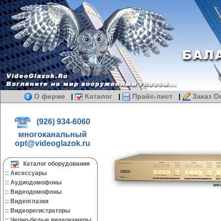
О фирме
|
Каталог
|
Прайс-лист
|
Заказ On
(926) 934-6060
многоканальный
opt@videoglazok.ru
Каталог оборудования
::
Аксессуары
::
Аудиодомофоны
::
Видеодомофоны
::
Видеоглазки
::
Видеорегистраторы
::
Черно-белые видеокамеры.