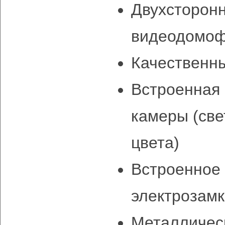
Двухсторонн
видеодомоф
Качественны
Встроенная 
камеры (све
цвета)
Встроенное 
электрозам
Металличес