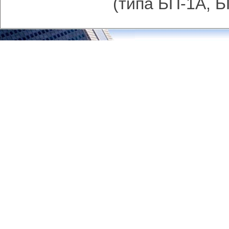
(типа БП-1А, Б