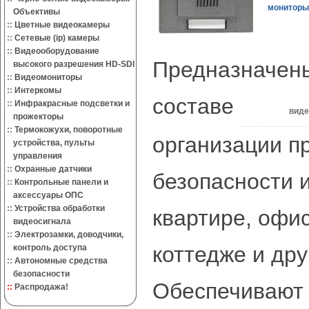
мониторы
Объективы
::
Цветные видеокамеры
::
Сетевые (ip) камеры
::
Видеооборудование
Предназначены
высокого разрешения HD-SDI
::
Видеомониторы
::
Интеркомы
составе
::
Инфракрасные подсветки и
вид
прожекторы
::
Термокожухи, поворотные
организации п
устройства, пульты
управления
::
Охранные датчики
безопасности и
::
Контрольные панели и
аксессуары ОПС
::
Устройства обработки
квартире, офис
видеосигнала
::
Электрозамки, доводчики,
коттедже и дру
контроль доступа
::
Автономные средства
безопасности
Обеспечивают
::
Распродажа!