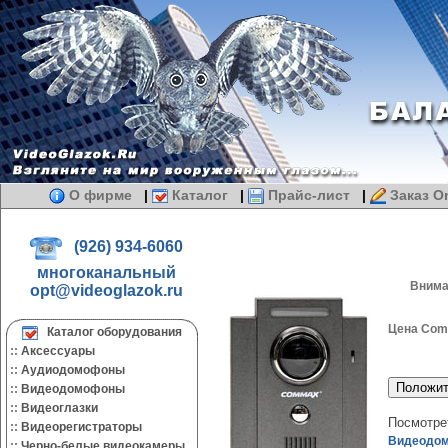
О фирме
|
Каталог
|
Прайс-лист
|
Заказ On
(926) 934-6060
многоканальный
Внима
opt@videoglazok.ru
Цена Co
Каталог оборудования
::
Аксессуары
::
Аудиодомофоны
::
Видеодомофоны
::
Видеоглазки
Посмотрет
::
Видеорегистраторы
Видеодом
::
Черно-белые видеокамеры.