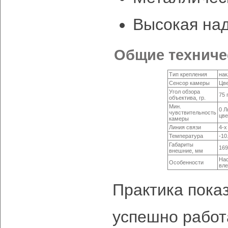
Высокая на
Общие техниче
Тип крепления
нак
Сенсор камеры
Цве
Угол обзора
75 
объектива, гр.
Мин.
0 Л
чувствительность
цве
камеры
Линия связи
4-х
Температура
-10.
Габариты
169
внешние, мм
Нас
Особенности
вле
Практика показ
успешно работ