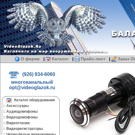
О фирме
|
Каталог
|
Прайс-лист
|
Заказ On
(926) 934-6060
многоканальный
opt@videoglazok.ru
Каталог оборудования
::
Аксессуары
::
Аудиодомофоны
::
Видеодомофоны
::
Видеоглазки
::
Видеорегистраторы
::
Черно-белые видеокамеры.