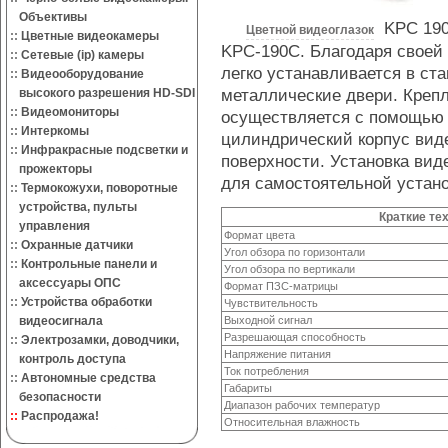
Объективы
KPC 190
Цветной видеоглазок
::
Цветные видеокамеры
KPC-190С. Благодаря своей
::
Сетевые (ip) камеры
легко устанавливается в ст
::
Видеооборудование
металлические двери. Крепл
высокого разрешения HD-SDI
::
Видеомониторы
осуществляется с помощью 
::
Интеркомы
цилиндрический корпус виде
::
Инфракрасные подсветки и
поверхности. Установка вид
прожекторы
для самостоятельной устано
::
Термокожухи, поворотные
устройства, пульты
Краткие те
управления
Формат цвета
::
Охранные датчики
Угол обзора по горизонтали
::
Контрольные панели и
Угол обзора по вертикали
аксессуары ОПС
Формат ПЗС-матрицы
::
Устройства обработки
Чувствительность
видеосигнала
Выходной сигнал
Разрешающая способность
::
Электрозамки, доводчики,
Напряжение питания
контроль доступа
Ток потребления
::
Автономные средства
Габариты
безопасности
Диапазон рабочих температур
::
Распродажа!
Относительная влажность