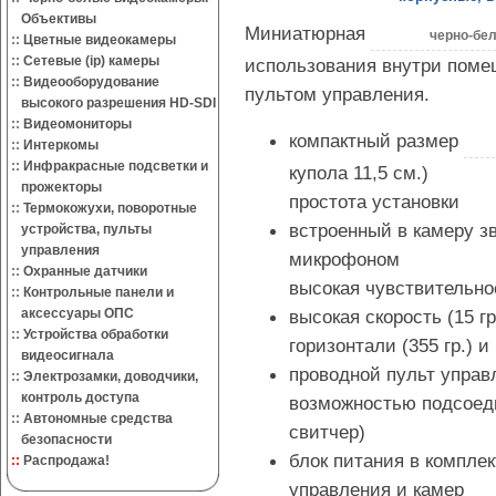
Объективы
Миниатюрная
черно-бел
::
Цветные видеокамеры
::
Сетевые (ip) камеры
использования внутри пом
::
Видеооборудование
пультом управления.
высокого разрешения HD-SDI
::
Видеомониторы
компактный размер
::
Интеркомы
::
Инфракрасные подсветки и
купола 11,5 см.)
прожекторы
простота установки
::
Термокожухи, поворотные
встроенный в камеру з
устройства, пульты
управления
микрофоном
::
Охранные датчики
высокая чувствительно
::
Контрольные панели и
аксессуары ОПС
высокая скорость (15 г
::
Устройства обработки
горизонтали (355 гр.) и 
видеосигнала
проводной пульт управл
::
Электрозамки, доводчики,
контроль доступа
возможностью подсоеди
::
Автономные средства
свитчер)
безопасности
блок питания в комплек
::
Распродажа!
управления и камер