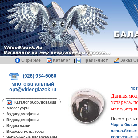
О фирме
|
Каталог
|
Прайс-лист
|
Заказ On
(926) 934-6060
многоканальный
пот
opt@videoglazok.ru
Данная моде
устарела, 
Каталог оборудования
менеджеры
::
Аксессуары
::
Аудиодомофоны
Посмотреть в
::
Видеодомофоны
Черно-белые
::
Видеоглазки
черно-белые
::
Видеорегистраторы
корпусные, 
::
Черно-белые видеокамеры.