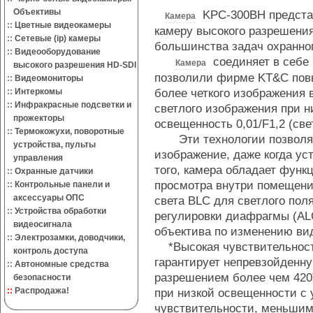
Объективы
KPC-300BH представ
Камера
::
Цветные видеокамеры
камеру высокого разрешени
::
Сетевые (ip) камеры
большинства задач охранно
::
Видеооборудование
соединяет в себе 
Камера
высокого разрешения HD-SDI
позволили фирме KT&C повы
::
Видеомониторы
более четкого изображения 
::
Интеркомы
::
Инфракрасные подсветки и
светлого изображения при 
прожекторы
освещенность 0,01/F1,2 (све
::
Термокожухи, поворотные
Эти технологии позволяют
устройства, пульты
изображение, даже когда ус
управления
того, камера обладает функц
::
Охранные датчики
просмотра внутри помещени
::
Контрольные панели и
аксессуары ОПС
света BLC для светлого пол
::
Устройства обработки
регулировки диафрагмы (AL
видеосигнала
объектива по изменению ви
::
Электрозамки, доводчики,
*Высокая чувствительност
контроль доступа
гарантирует непревзойденну
::
Автономные средства
разрешением более чем 420
безопасности
::
Распродажа!
при низкой освещенности с
чувствительности, меньшим,