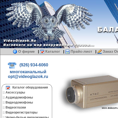
О фирме
|
Каталог
|
Прайс-лист
|
Заказ On
(926) 934-6060
многоканальный
opt@videoglazok.ru
Каталог оборудования
::
Аксессуары
::
Аудиодомофоны
::
Видеодомофоны
::
Видеоглазки
::
Видеорегистраторы
::
Черно-белые видеокамеры.