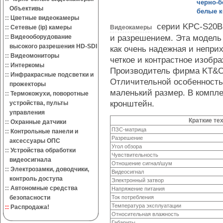
черно-б
Объективы
белые к
::
Цветные видеокамеры
серии KPC-S20В 
::
Сетевые (ip) камеры
Видеокамеры
и разрешением. Эта модель
::
Видеооборудование
высокого разрешения HD-SDI
как очень надежная и непри
::
Видеомониторы
четкое и контрастное изобр
::
Интеркомы
Производитель фирма KT&C 
::
Инфракрасные подсветки и
Отличительной особенность
прожекторы
маленький размер. В компле
::
Термокожухи, поворотные
кронштейн.
устройства, пульты
управления
Краткие те
::
Охранные датчики
ПЗС-матрица
::
Контрольные панели и
Разрешение
аксессуары ОПС
Угол обзора
::
Устройства обработки
Чувствительность
видеосигнала
Отношение сигнал/шум
::
Электрозамки, доводчики,
Видеосигнал
контроль доступа
Электронный затвор
::
Автономные средства
Напряжение питания
безопасности
Ток потребления
Температура эксплуатации
::
Распродажа!
Относительная влажность
Габариты