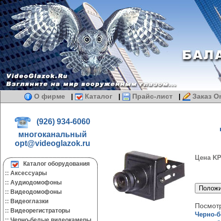
О фирме
|
Каталог
|
Прайс-лист
|
Заказ On
(926) 934-6060
многоканальный
opt@videoglazok.ru
Цена K
Каталог оборудования
::
Аксессуары
::
Аудиодомофоны
::
Видеодомофоны
::
Видеоглазки
Посмотр
::
Видеорегистраторы
Черно-
::
Черно-белые видеокамеры.