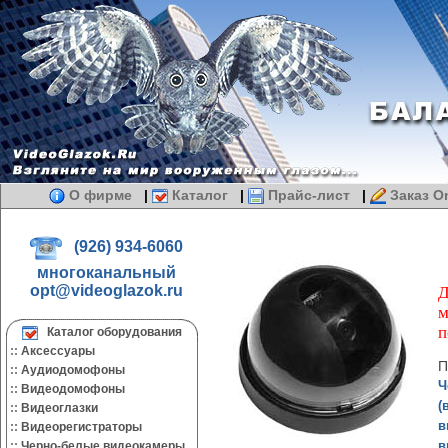
О фирме
|
Каталог
|
Прайс-лист
|
Заказ On
(926) 934-6060
многоканальный
opt@videoglazok.ru
Д
м
п
Каталог оборудования
::
Аксессуары
П
::
Аудиодомофоны
Ч
::
Видеодомофоны
(
::
Видеоглазки
в
::
Видеорегистраторы
в
::
Черно-белые видеокамеры.