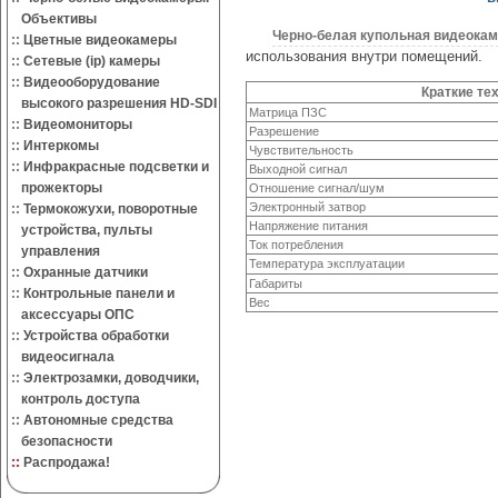
Объективы
Черно-белая купольная видеока
::
Цветные видеокамеры
использования внутри помещений.
::
Сетевые (ip) камеры
::
Видеооборудование
Краткие те
высокого разрешения HD-SDI
Матрица ПЗС
::
Видеомониторы
Разрешение
::
Интеркомы
Чувствительность
::
Инфракрасные подсветки и
Выходной сигнал
прожекторы
Отношение сигнал/шум
Электронный затвор
::
Термокожухи, поворотные
Напряжение питания
устройства, пульты
Ток потребления
управления
Температура эксплуатации
::
Охранные датчики
Габариты
::
Контрольные панели и
Вес
аксессуары ОПС
::
Устройства обработки
видеосигнала
::
Электрозамки, доводчики,
контроль доступа
::
Автономные средства
безопасности
::
Распродажа!