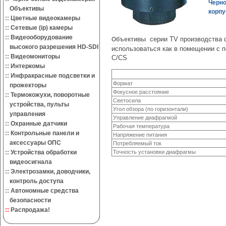
Черно
Объективы
корпу
::
Цветные видеокамеры
::
Сетевые (ip) камеры
::
Видеооборудование
серии TV производства ф
Объективы
высокого разрешения HD-SDI
использоваться как в помещении с 
::
Видеомониторы
C/CS
::
Интеркомы
::
Инфракрасные подсветки и
Формат
прожекторы
Фокусное расстояние
::
Термокожухи, поворотные
Светосила
устройства, пульты
Угол обзора (по горизонтали)
управления
Управление диафрагмой
::
Охранные датчики
Рабочая температура
::
Контрольные панели и
Напряжение питания
аксессуары ОПС
Потребляемый ток
::
Устройства обработки
Точность установки диафрагмы
видеосигнала
::
Электрозамки, доводчики,
контроль доступа
::
Автономные средства
безопасности
::
Распродажа!