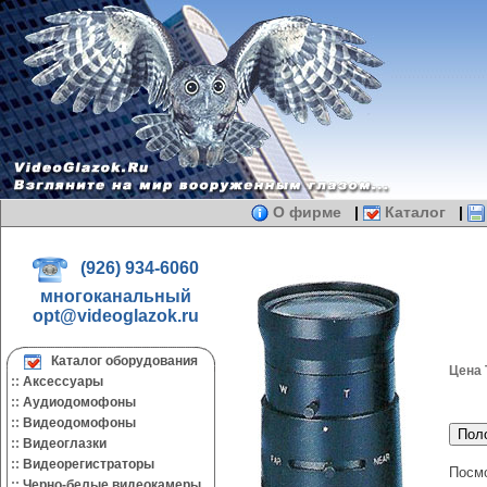
О фирме
|
Каталог
|
(926) 934-6060
многоканальный
opt@videoglazok.ru
Каталог оборудования
Цена
::
Аксессуары
::
Аудиодомофоны
::
Видеодомофоны
::
Видеоглазки
::
Видеорегистраторы
Посмо
::
Черно-белые видеокамеры.