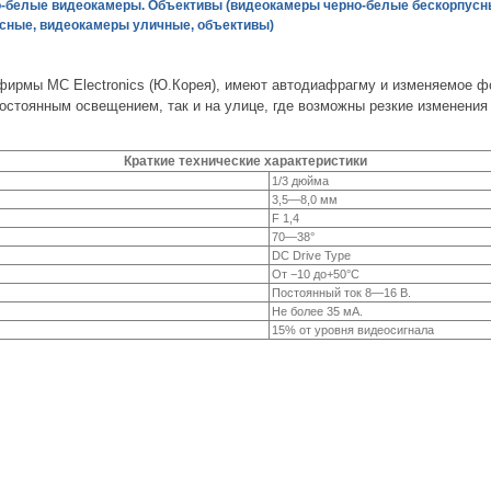
-белые видеокамеры. Объективы (видеокамеры черно-белые бескорпусн
сные, видеокамеры уличные, объективы)
ирмы MC Electronics (Ю.Корея), имеют автодиафрагму и изменяемое фо
постоянным освещением, так и на улице, где возможны резкие изменени
Краткие технические характеристики
1/3 дюйма
3,5—8,0 мм
F 1,4
70—38°
DC Drive Type
От −10 до+50°С
Постоянный ток
8—16 В.
Не более 35 мА.
15% от уровня видеосигнала