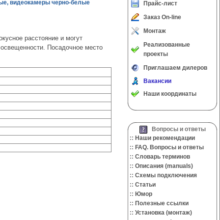
ые, видеокамеры черно-белые
Прайс-лист
Заказ On-line
Монтаж
кусное расстояние и могут
Реализованные
я освещенности. Посадочное место
проекты
Приглашаем дилеров
Вакансии
Наши координаты
Вопросы и ответы
::
Наши рекомендации
::
FAQ. Вопросы и ответы
::
Словарь терминов
::
Описания (manuals)
::
Cхемы подключения
::
Cтатьи
::
Юмор
::
Полезные ссылки
::
Установка (монтаж)