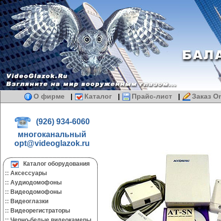
О фирме
|
Каталог
|
Прайс-лист
|
Заказ On
(926) 934-6060
многоканальный
opt@videoglazok.ru
Каталог оборудования
::
Аксессуары
::
Аудиодомофоны
::
Видеодомофоны
::
Видеоглазки
::
Видеорегистраторы
::
Черно-белые видеокамеры.