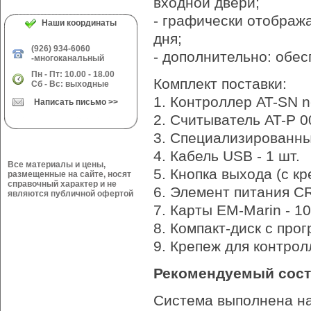
входной двери;
- графически отображ
Наши координаты
дня;
(926) 934-6060
- дополнительно: обе
-многоканальный
Пн - Пт: 10.00 - 18.00
Комплект поставки:
Сб - Вс: выходные
1. Контроллер AT-SN ne
Написать письмо >>
2. Считыватель AT-P 00
3. Специализированны
4. Кабель USB - 1 шт.
Все материалы и цены,
5. Кнопка выхода (с кр
размещенные на сайте, носят
справочный характер и не
6. Элемент питания CR
являются публичной офертой
7. Карты EM-Marin - 10
8. Компакт-диск с про
9. Крепеж для контрол
Рекомендуемый сост
Система выполнена н