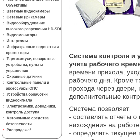
Объективы
::
Цветные видеокамеры
::
Сетевые (ip) камеры
::
Видеооборудование
высокого разрешения HD-SDI
::
Видеомониторы
::
Интеркомы
::
Инфракрасные подсветки и
прожекторы
Система контроля и 
::
Термокожухи, поворотные
учета рабочего врем
устройства, пульты
управления
времени прихода, ухо
::
Охранные датчики
рабочего дня. Кроме т
::
Контрольные панели и
прохода через двери,
аксессуары ОПС
::
Устройства обработки
дополнительные конт
видеосигнала
::
Электрозамки, доводчики,
Система позволяет:
контроль доступа
- составлять отчеты о
::
Автономные средства
нахождения на работе 
безопасности
::
Распродажа!
- определять текущее