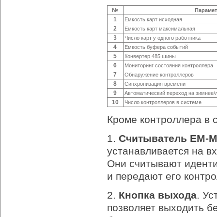
№
Параме
1
Емкость карт исходная
2
Емкость карт максимальная
3
Число карт у одного работника
4
Емкость буфера событий
5
Конвертер 485 шины
6
Мониторинг состояния контроллера
7
Обнаружение контроллеров
8
Синхронизация времени
9
Автоматический переход на зимнее/
10
Число контроллеров в системе
Кроме контроллера в 
1.
Считыватель EM-Ma
устанавливается на вх
Они считывают иденти
и передают его контро
2.
Кнопка выхода
. У
позволяет выходить б