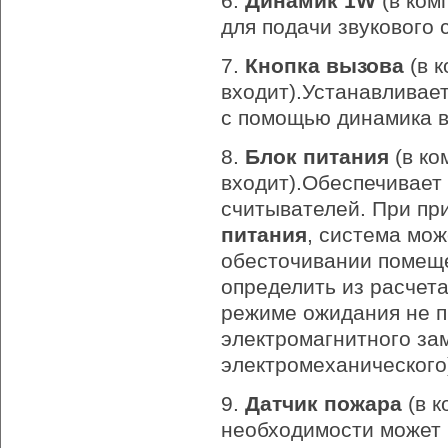
6.
Динамик 1W
(в ком
для подачи звукового 
7.
Кнопка вызова
(в к
входит).Устанавливает
с помощью динамика в
8.
Блок питания
(в ко
входит).Обеспечивает
считывателей. При п
питания
, система мож
обесточивании помещ
определить из расчета
режиме ожидания не п
электромагнитного за
электромеханического
9.
Датчик пожара
(в к
необходимости может 