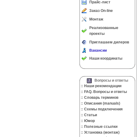
Прайс-лист
Заказ On-line
Монтаж
Реализованные
проекты
Приглашаем дилеров
Вакансии
Наши координаты
Вопросы и ответы
::
Наши рекомендации
::
FAQ. Вопросы и ответы
::
Словарь терминов
::
Описания (manuals)
::
Cхемы подключения
::
Cтатьи
::
Юмор
::
Полезные ссылки
::
Установка (монтаж)