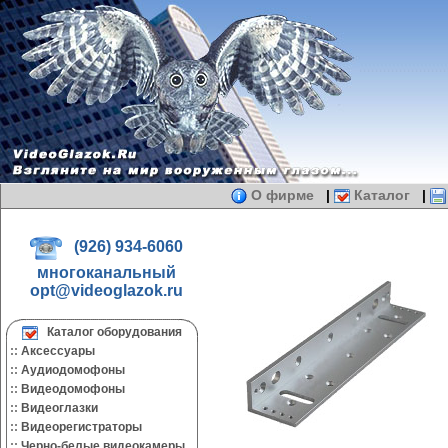
О фирме
|
Каталог
|
(926) 934-6060
многоканальный
opt@videoglazok.ru
Каталог оборудования
::
Аксессуары
::
Аудиодомофоны
::
Видеодомофоны
::
Видеоглазки
::
Видеорегистраторы
::
Черно-белые видеокамеры.