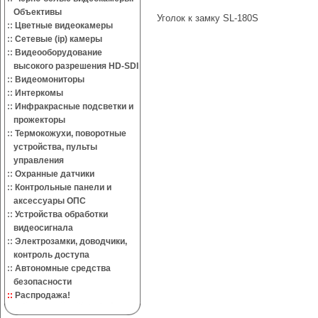
Объективы
Уголок к замку SL-180S
::
Цветные видеокамеры
::
Сетевые (ip) камеры
::
Видеооборудование
высокого разрешения HD-SDI
::
Видеомониторы
::
Интеркомы
::
Инфракрасные подсветки и
прожекторы
::
Термокожухи, поворотные
устройства, пульты
управления
::
Охранные датчики
::
Контрольные панели и
аксессуары ОПС
::
Устройства обработки
видеосигнала
::
Электрозамки, доводчики,
контроль доступа
::
Автономные средства
безопасности
::
Распродажа!