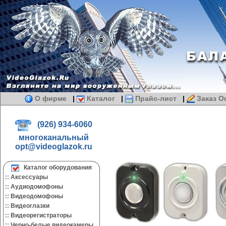
О фирме
|
Каталог
|
Прайс-лист
|
Заказ On
(926) 934-6060
многоканальный
opt@videoglazok.ru
Каталог оборудования
::
Аксессуары
::
Аудиодомофоны
::
Видеодомофоны
::
Видеоглазки
::
Видеорегистраторы
::
Черно-белые видеокамеры.