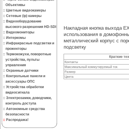
Объективы
::
Цветные видеокамеры
::
Сетевые (ip) камеры
::
Видеооборудование
высокого разрешения HD-SDI
Накладная кнопка выхода EX
::
Видеомониторы
использования в домофонны
::
Интеркомы
металлический корпус с по
::
Инфракрасные подсветки и
подсветку
прожекторы
::
Термокожухи, поворотные
Краткие те
устройства, пульты
Контакты
управления
Максимальный коммутируемый ток
::
Охранные датчики
Размер
::
Контрольные панели и
Цвета
аксессуары ОПС
::
Устройства обработки
видеосигнала
::
Электрозамки, доводчики,
контроль доступа
::
Автономные средства
безопасности
::
Распродажа!