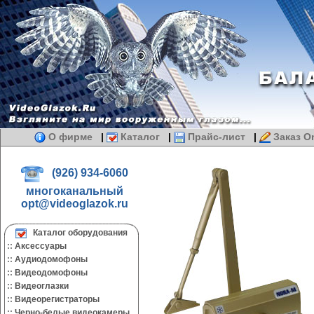
О фирме
|
Каталог
|
Прайс-лист
|
Заказ On
(926) 934-6060
многоканальный
opt@videoglazok.ru
Каталог оборудования
::
Аксессуары
::
Аудиодомофоны
::
Видеодомофоны
::
Видеоглазки
::
Видеорегистраторы
::
Черно-белые видеокамеры.