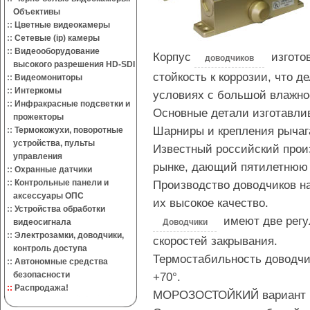
Объективы
::
Цветные видеокамеры
::
Сетевые (ip) камеры
::
Видеооборудование
Корпус
изготов
доводчиков
высокого разрешения HD-SDI
стойкость к коррозии, что 
::
Видеомониторы
::
Интеркомы
условиях с большой влажно
::
Инфракрасные подсветки и
Основные детали изготавли
прожекторы
Шарниры и крепления рычаг
::
Термокожухи, поворотные
устройства, пульты
Известный российский прои
управления
рынке, дающий пятилетнюю 
::
Охранные датчики
::
Контрольные панели и
Производство доводчиков на
аксессуары ОПС
их высокое качество.
::
Устройства обработки
имеют две регул
видеосигнала
Доводчики
::
Электрозамки, доводчики,
скоростей закрывания.
контроль доступа
Термостабильность доводчик
::
Автономные средства
безопасности
+70°.
::
Распродажа!
МОРОЗОСТОЙКИЙ вариант (мо