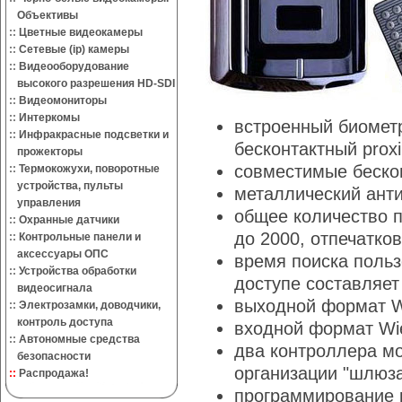
Объективы
::
Цветные видеокамеры
::
Сетевые (ip) камеры
::
Видеооборудование
высокого разрешения HD-SDI
::
Видеомониторы
::
Интеркомы
встроенный биомет
::
Инфракрасные подсветки и
бесконтактный proxi
прожекторы
совместимые бескон
::
Термокожухи, поворотные
устройства, пульты
металлический ант
управления
общее количество по
::
Охранные датчики
до 2000, отпечатков
::
Контрольные панели и
аксессуары ОПС
время поиска польз
::
Устройства обработки
доступе составляет 
видеосигнала
выходной формат W
::
Электрозамки, доводчики,
контроль доступа
входной формат Wi
::
Автономные средства
два контроллера м
безопасности
организации "шлюза
::
Распродажа!
программирование 