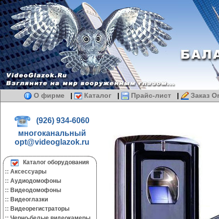
О фирме
|
Каталог
|
Прайс-лист
|
Заказ On
(926) 934-6060
многоканальный
opt@videoglazok.ru
Каталог оборудования
::
Аксессуары
::
Аудиодомофоны
::
Видеодомофоны
::
Видеоглазки
::
Видеорегистраторы
::
Черно-белые видеокамеры.