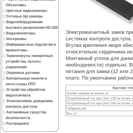
Объективы
::
Цветные видеокамеры
::
Сетевые (ip) камеры
::
Видеооборудование
высокого разрешения HD-SDI
Электромагнитный замок пр
::
Видеомониторы
системах контроля доступа.
::
Интеркомы
Втулка крепления якоря об
::
Инфракрасные подсветки и
прожекторы
относительно сердечника не
::
Термокожухи, поворотные
Монтажный уголок для данно
устройства, пульты
необходимости) отдельно. 
управления
питания для замка (12 или 
::
Охранные датчики
плате. По умолчанию рабоч
::
Контрольные панели и
аксессуары ОПС
Краткие те
::
Устройства обработки
Усилие отрыва не менее, кг
видеосигнала
Потребляемый ток при Uпит 12В не более,
::
Электрозамки, доводчики,
Потребляемый ток при Uпит 24В не более,
контроль доступа
Габариты,мм
::
Автономные средства
Вес, кг
безопасности
::
Распродажа!