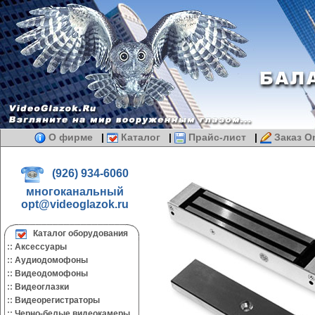
О фирме
|
Каталог
|
Прайс-лист
|
Заказ On
(926) 934-6060
многоканальный
opt@videoglazok.ru
Каталог оборудования
::
Аксессуары
::
Аудиодомофоны
::
Видеодомофоны
::
Видеоглазки
::
Видеорегистраторы
::
Черно-белые видеокамеры.