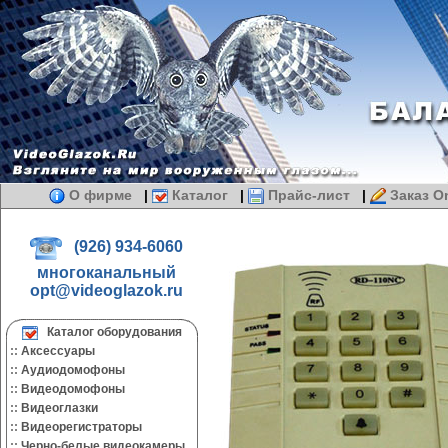
О фирме
|
Каталог
|
Прайс-лист
|
Заказ On
(926) 934-6060
многоканальный
opt@videoglazok.ru
Каталог оборудования
::
Аксессуары
::
Аудиодомофоны
::
Видеодомофоны
::
Видеоглазки
::
Видеорегистраторы
::
Черно-белые видеокамеры.