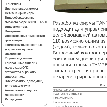
Объективы
::
Цветные видеокамеры
::
Сетевые (ip) камеры
::
Видеооборудование
Разработка фирмы TANT
высокого разрешения HD-SDI
::
Видеомониторы
подходит для управлен
::
Интеркомы
целей домашней автома
::
Инфракрасные подсветки и
110 возможно одним из 
прожекторы
::
Термокожухи, поворотные
(кодом), только по карт
устройства, пульты
Встроенный контроллер 
управления
состоянием двери при п
::
Охранные датчики
::
Контрольные панели и
попытки взлома (TAMPE
аксессуары ОПС
сигнала тревоги при вв
::
Устройства обработки
незарегистрированной к
видеосигнала
::
Электрозамки, доводчики,
Крат
контроль доступа
Формат карточек
::
Автономные средства
Расстояние считывания
безопасности
Емкость памяти
::
Распродажа!
Напряжение питания
Ток потребления панели