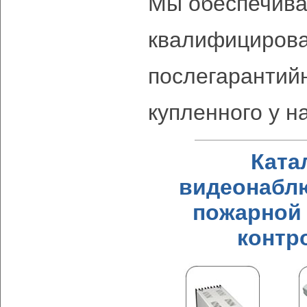
Мы обеспечив
квалифицирова
послегарантий
купленного у н
Ката
видеонаблю
пожарной 
контр