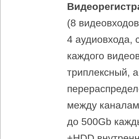
Видеорегистр
(8 видеовходо
4 аудиовхода,
каждого видео
триплексный, 
перераспредел
между канала
до 500Gb кажд
+HDD внутренн