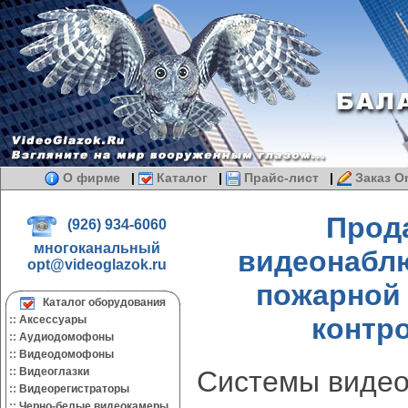
О фирме
|
Каталог
|
Прайс-лист
|
Заказ On
Прод
(926) 934-6060
многоканальный
видеонаблю
opt@videoglazok.ru
пожарной 
Каталог оборудования
контро
::
Аксессуары
::
Аудиодомофоны
::
Видеодомофоны
::
Видеоглазки
Системы видео
::
Видеорегистраторы
::
Черно-белые видеокамеры.