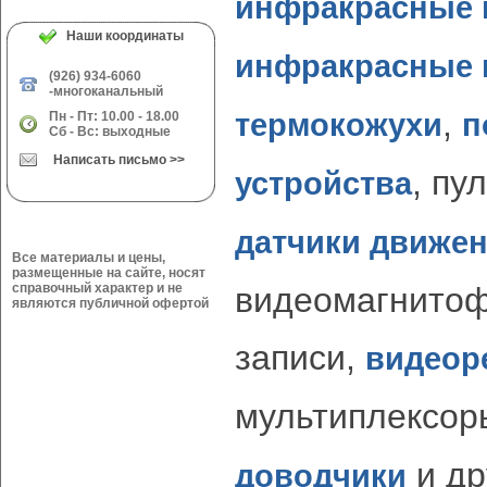
инфракрасные 
Наши координаты
инфракрасные 
(926) 934-6060
-многоканальный
,
термокожухи
п
Пн - Пт: 10.00 - 18.00
Сб - Вс: выходные
Написать письмо >>
, пу
устройства
датчики движе
Все материалы и цены,
размещенные на сайте, носят
справочный характер и не
видеомагнито
являются публичной офертой
записи,
видеор
мультиплексор
и др
доводчики