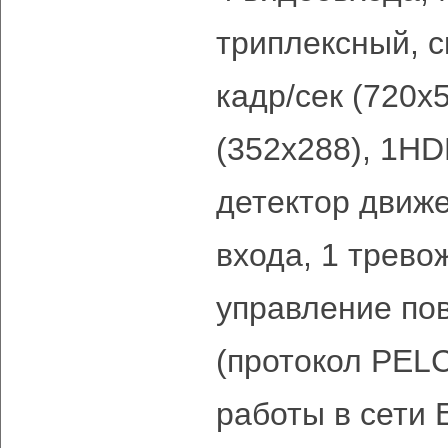
триплексный, с
кадр/сек (720х5
(352х288), 1HD
детектор движ
входа, 1 трево
управление по
(протокол PEL
работы в сети 