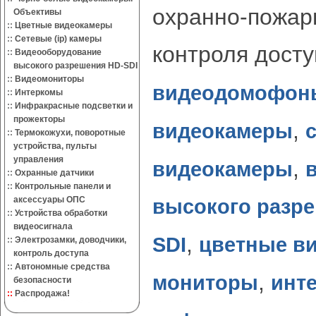
охранно-пожар
Объективы
::
Цветные видеокамеры
::
Сетевые (ip) камеры
контроля дост
::
Видеооборудование
высокого разрешения HD-SDI
::
Видеомониторы
видеодомофон
::
Интеркомы
::
Инфракрасные подсветки и
прожекторы
,
видеокамеры
с
::
Термокожухи, поворотные
устройства, пульты
управления
,
видеокамеры
::
Охранные датчики
::
Контрольные панели и
аксессуары ОПС
высокого разре
::
Устройства обработки
видеосигнала
,
SDI
цветные в
::
Электрозамки, доводчики,
контроль доступа
::
Автономные средства
,
мониторы
инт
безопасности
::
Распродажа!