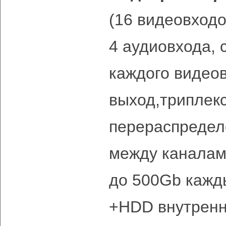
(16 видеовход
4 аудиовхода,
каждого видео
выход,триплек
перераспредел
между канала
до 500Gb кажд
+HDD внутренн