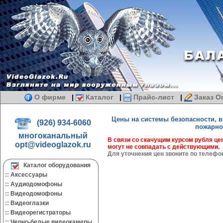
О фирме
|
Каталог
|
Прайс-лист
|
Заказ On
Цены на системы безопасности, в
(926) 934-6060
пожарно
многоканальный
В связи со скачущим курсом рубля це
opt@videoglazok.ru
могут не совпадать с действующими.
Для уточнения цен звоните по телеф
Каталог оборудования
::
Аксессуары
::
Аудиодомофоны
::
Видеодомофоны
::
Видеоглазки
::
Видеорегистраторы
::
Черно-белые видеокамеры.