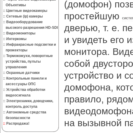
(домофон) поз
Объективы
::
Цветные видеокамеры
простейшую
::
Сетевые (ip) камеры
систе
::
Видеооборудование
дверью, т. е. 
высокого разрешения HD-SDI
::
Видеомониторы
и увидеть его 
::
Интеркомы
::
Инфракрасные подсветки и
монитора. Вид
прожекторы
::
Термокожухи, поворотные
собой двустор
устройства, пульты
управления
устройство и с
::
Охранные датчики
::
Контрольные панели и
аксессуары ОПС
домофона, кото
::
Устройства обработки
видеосигнала
правило, рядом
::
Электрозамки, доводчики,
контроль доступа
видеодомофона
::
Автономные средства
безопасности
на вызывной п
::
Распродажа!