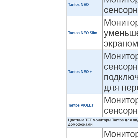
Tantos NEO
сенсорн
Монитор
уменьш
Tantos NEO Slim
экраном
Монитор
сенсорн
Tantos NEO +
подключ
для пер
Монитор
Tantos VIOLET
сенсорн
Цветные TFT мониторы Tantos для в
домофонами
Монитор