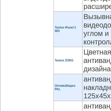
расшир
Вызывна
видеод
Tantos iPanel 2
WG
углом и
контрол
Цветная
антиван
Tantos ZORG
дизайна
антиван
накладн
ОптимаВидео
PAL
125х45х
антиван