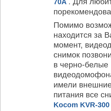
. Для люби
70A
порекомендов
Помимо возмож
находится за 
момент, видео
снимок позвони
в черно-белые
видеодомофон
имели внешние
питания все сн
Kocom
KVR-300