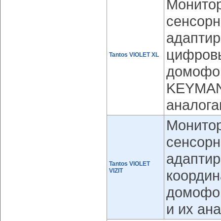
Монитор
сенсорн
адаптир
цифров
Tantos VIOLET XL
домофо
KEYMAN
аналога
Монитор
сенсорн
адаптир
Tantos VIOLET
VIZIT
координ
домофон
и их ан