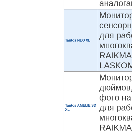
аналога
Монитор
сенсорн
для раб
Tantos NEO XL
многок
RAIKMA
LASKOM
Монитор
дюймов,
фото на
для раб
Tantos AMELIE SD
XL
многок
RAIKMA