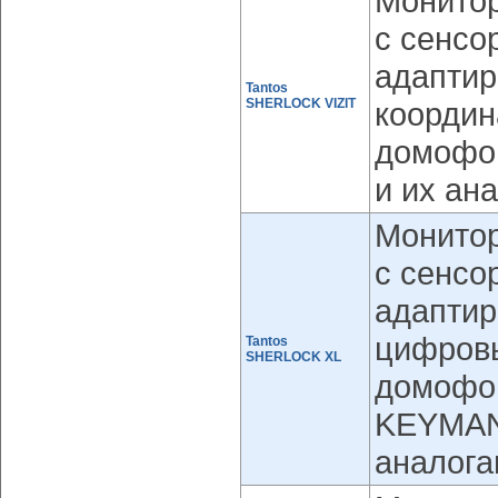
Монитор
с сенсо
адаптир
Tantos
SHERLOCK VIZIT
координ
домофон
и их ан
Монитор
с сенсо
адаптир
цифров
Tantos
SHERLOCK XL
домофо
KEYMAN
аналога