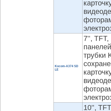
карточк
видеоде
фоторам
электро
7'', TFT
панелей
трубки 
сохране
Kocom-A374 SD
LE
карточк
видеоде
фоторам
электро
10'', TF