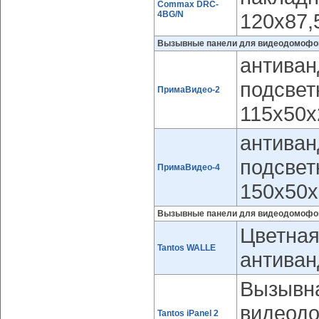
Commax DRC-
4BG/N
120x87,
Вызывные панели для видеодомофон
антиван
подсвет
ПримаВидео-2
115х50
антиван
подсвет
ПримаВидео-4
150х50
Вызывные панели для видеодомофо
Цветная
Tantos WALLE
антиван
Вызывна
видеодо
Tantos iPanel 2