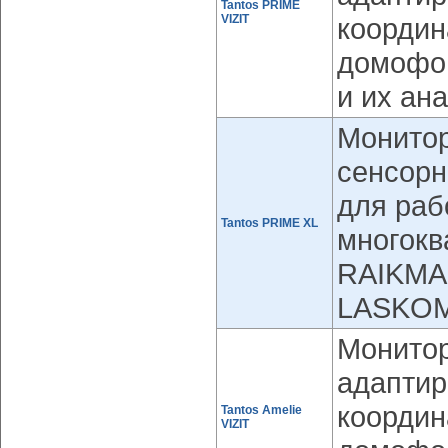
Tantos PRIME
VIZIT
координ
домофон
и их ан
Монитор
сенсорн
для раб
Tantos PRIME XL
многок
RAIKMA
LASKOM
Монитор
адаптир
координ
Tantos Amelie
VIZIT