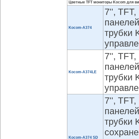
Цветные TFT мониторы Kocom для в
7'', TFT
панелей
Kocom-A374
трубки 
управле
7'', TFT
панелей
Kocom-A374LE
трубки 
управле
7'', TFT
панелей
трубки 
сохране
Kocom-A374 SD