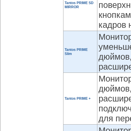
поверхн
Tantos PRIME SD
MIRROR
кнопкам
кадров 
Монитор
уменьше
Tantos PRIME
Slim
дюймов,
расшир
Монитор
дюймов,
расшир
Tantos PRIME +
подключ
для пер
Монитор