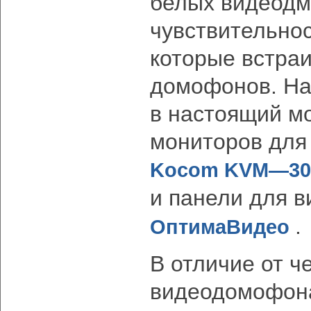
белых видеодм
чувствительнос
которые встра
домофонов. На
в настоящий м
мониторов для
Kocom KVM—30
и панели для 
.
ОптимаВидео
В отличие от ч
видеодомофона