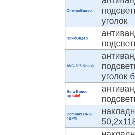
антиван
подсвет
ОптимаВидео
уголок
антиван
ПримВидео
подсвет
антиван
подсвет
AVC-305 без в/к
уголок 
антиван
Вега Видео
вр
sale!
подсвет
накладн
Commax DRC-
4BP/N
50,2x11
накладн