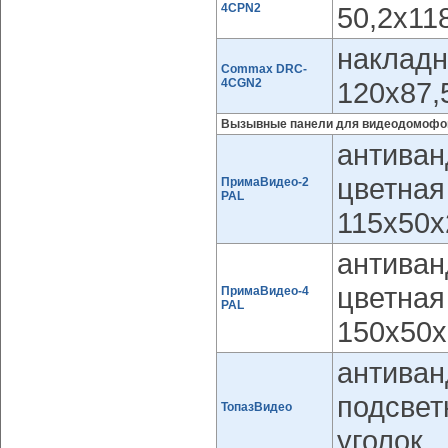
4CPN2
50,2x11
накладн
Commax DRC-
4CGN2
120x87,
Вызывные панели для видеодомофон
антиван
цветная
ПримаВидео-2
PAL
115х50
антиван
цветная
ПримаВидео-4
PAL
150х50
антиван
подсвет
ТопазВидео
уголок