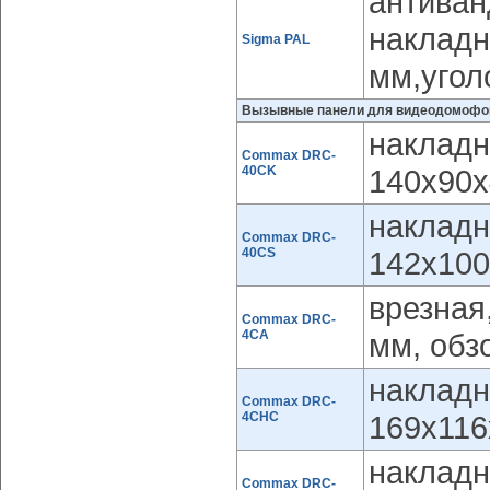
антиван
накладн
Sigma PAL
мм,угол
Вызывные панели для видеодомофо
накладн
Commax DRC-
40CK
140х90
накладн
Commax DRC-
40CS
142х100
врезная
Commax DRC-
4CA
мм, обзо
накладн
Commax DRC-
4CHC
169х116
накладн
Commax DRC-