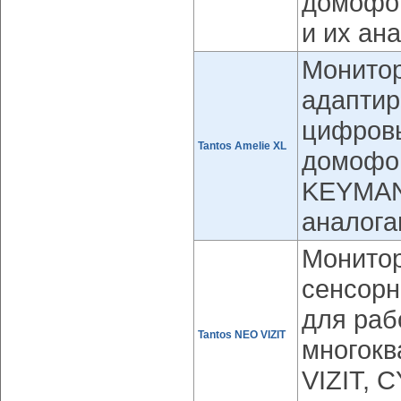
домофон
и их ан
Монитор
адаптир
цифров
Tantos Amelie XL
домофо
KEYMAN
аналога
Монитор
сенсорн
для раб
Tantos NEO VIZIT
многок
VIZIT, 