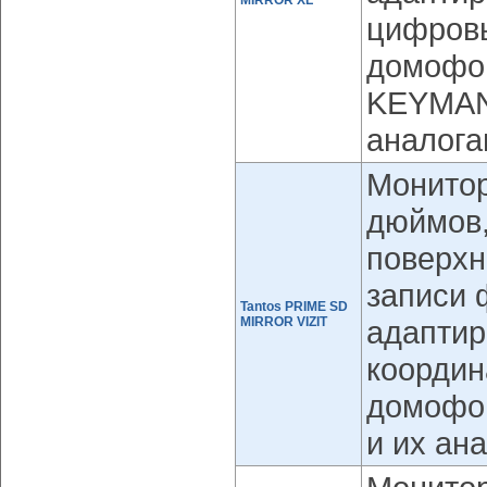
цифров
домофо
KEYMAN
аналога
Монитор
дюймов,
поверхн
записи 
Tantos PRIME SD
MIRROR VIZIT
адаптир
координ
домофон
и их ан