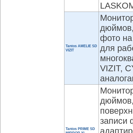
LASKOM
Монитор
дюймов,
фото на
для раб
Tantos AMELIE SD
VIZIT
многок
VIZIT, 
аналога
Монитор
дюймов,
поверхн
записи 
адаптир
Tantos PRIME SD
MIRROR XL