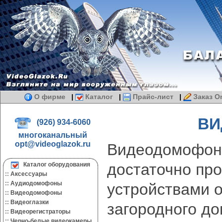
О фирме
|
Каталог
|
Прайс-лист
|
Заказ On
ВИ
(926) 934-6060
многоканальный
opt@videoglazok.ru
Видеодомофон
достаточно пр
Каталог оборудования
::
Аксессуары
::
Аудиодомофоны
устройствами 
::
Видеодомофоны
::
Видеоглазки
загородного д
::
Видеорегистраторы
::
Черно-белые видеокамеры.