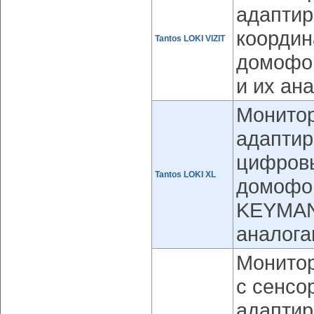
адаптир
координ
Tantos LOKI VIZIT
домофон
и их ан
Монитор
адаптир
цифров
Tantos LOKI XL
домофо
KEYMAN
аналога
Монитор
с сенсо
адаптир