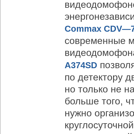
видеодомофоно
энергонезавис
Commax CDV—
современные м
видеодомофон
позволя
A374SD
по детектору 
но только не н
больше того, ч
нужно организ
круглосуточной