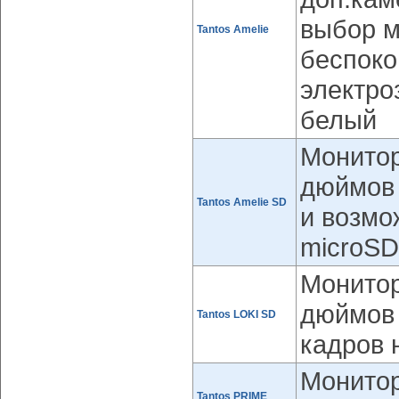
выбор м
Tantos Amelie
беспоко
электро
белый
Монитор
дюймов 
Tantos Amelie SD
и возмо
microSD
Монитор
дюймов 
Tantos LOKI SD
кадров 
Монитор
Tantos PRIME