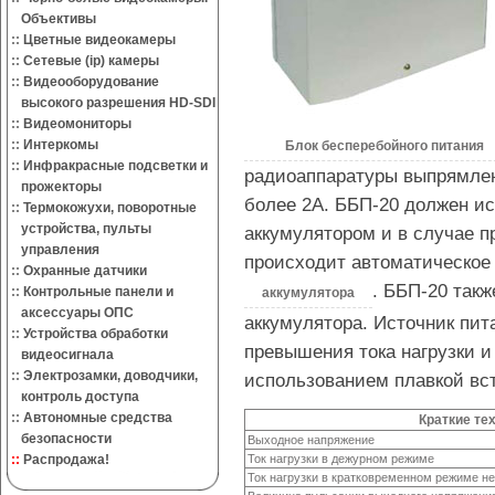
Объективы
::
Цветные видеокамеры
::
Сетевые (ip) камеры
::
Видеооборудование
высокого разрешения HD-SDI
::
Видеомониторы
::
Интеркомы
Блок бесперебойного питания
::
Инфракрасные подсветки и
радиоаппаратуры выпрямлен
прожекторы
более 2А. ББП-20 должен ис
::
Термокожухи, поворотные
устройства, пульты
аккумулятором и в случае п
управления
происходит автоматическое
::
Охранные датчики
. ББП-20 такж
::
Контрольные панели и
аккумулятора
аксессуары ОПС
аккумулятора. Источник пит
::
Устройства обработки
превышения тока нагрузки и 
видеосигнала
::
Электрозамки, доводчики,
использованием плавкой вс
контроль доступа
::
Автономные средства
Краткие те
безопасности
Выходное напряжение
::
Распродажа!
Ток нагрузки в дежурном режиме
Ток нагрузки в кратковременном режиме не