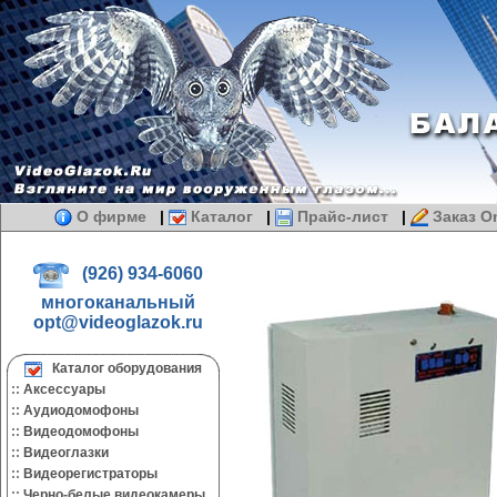
О фирме
|
Каталог
|
Прайс-лист
|
Заказ On
(926) 934-6060
многоканальный
opt@videoglazok.ru
Каталог оборудования
::
Аксессуары
::
Аудиодомофоны
::
Видеодомофоны
::
Видеоглазки
::
Видеорегистраторы
::
Черно-белые видеокамеры.