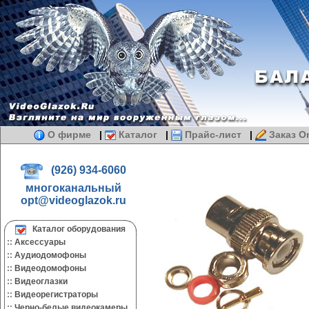
О фирме
|
Каталог
|
Прайс-лист
|
Заказ On
(926) 934-6060
многоканальный
opt@videoglazok.ru
Каталог оборудования
::
Аксессуары
::
Аудиодомофоны
::
Видеодомофоны
::
Видеоглазки
::
Видеорегистраторы
::
Черно-белые видеокамеры.