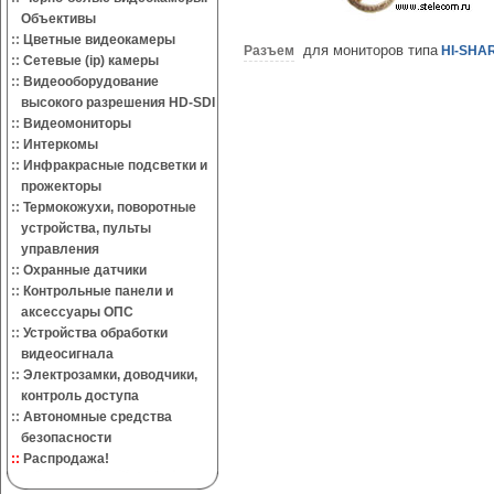
Объективы
::
Цветные видеокамеры
для мониторов типа
Разъем
HI-SHA
::
Сетевые (ip) камеры
::
Видеооборудование
высокого разрешения HD-SDI
::
Видеомониторы
::
Интеркомы
::
Инфракрасные подсветки и
прожекторы
::
Термокожухи, поворотные
устройства, пульты
управления
::
Охранные датчики
::
Контрольные панели и
аксессуары ОПС
::
Устройства обработки
видеосигнала
::
Электрозамки, доводчики,
контроль доступа
::
Автономные средства
безопасности
::
Распродажа!