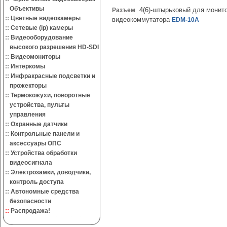
Объективы
4(6)-штырьковый для монит
Разъем
::
Цветные видеокамеры
видеокоммутатора
EDM-10A
::
Сетевые (ip) камеры
::
Видеооборудование
высокого разрешения HD-SDI
::
Видеомониторы
::
Интеркомы
::
Инфракрасные подсветки и
прожекторы
::
Термокожухи, поворотные
устройства, пульты
управления
::
Охранные датчики
::
Контрольные панели и
аксессуары ОПС
::
Устройства обработки
видеосигнала
::
Электрозамки, доводчики,
контроль доступа
::
Автономные средства
безопасности
::
Распродажа!