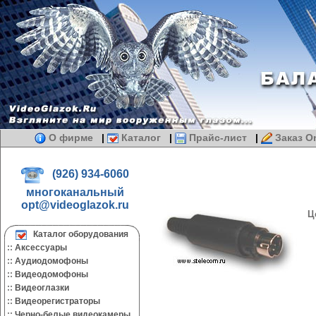
О фирме
|
Каталог
|
Прайс-лист
|
Заказ On
(926) 934-6060
многоканальный
opt@videoglazok.ru
Ц
Каталог оборудования
::
Аксессуары
::
Аудиодомофоны
::
Видеодомофоны
::
Видеоглазки
::
Видеорегистраторы
::
Черно-белые видеокамеры.