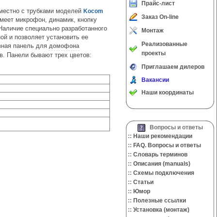
Прайс-лист
вместно с трубками моделей
Kocom
Заказ On-line
имеет микрофон, динамик, кнопку
 Наличие специально разработанного
Монтаж
ой и позволяет установить ее
Реализованные
вная панель для
домофона
проекты
. Панели бывают трех цветов:
Приглашаем дилеров
Вакансии
Наши координаты
Вопросы и ответы
::
Наши рекомендации
::
FAQ. Вопросы и ответы
::
Словарь терминов
::
Описания (manuals)
::
Cхемы подключения
::
Cтатьи
::
Юмор
::
Полезные ссылки
::
Установка (монтаж)