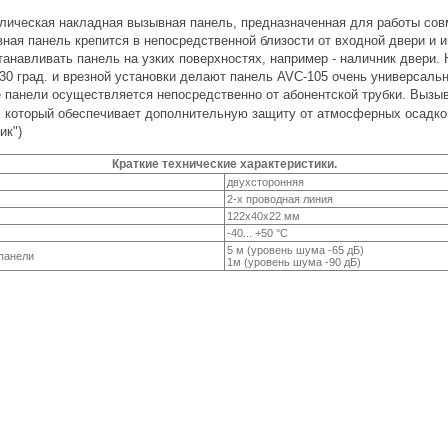
ллическая накладная вызывная панель, предназначенная для работы со
ная панель крепится в непосредственной близости от входной двери и 
анавливать панель на узких поверхностях, например - наличник двери.
30 град. и врезной установки делают панель AVC-105 очень универсальн
е панели осуществляется непосредственно от абонентской трубки. Вызы
 который обеспечивает дополнительную защиту от атмосферных осадков
ик")
Краткие технические характеристики.
двухсторонняя
2-х проводная линия
122х40х22 мм
-40... +50 °С
5 м (уровень шума -65 дБ)
панели
1м (уровень шума -90 дБ)