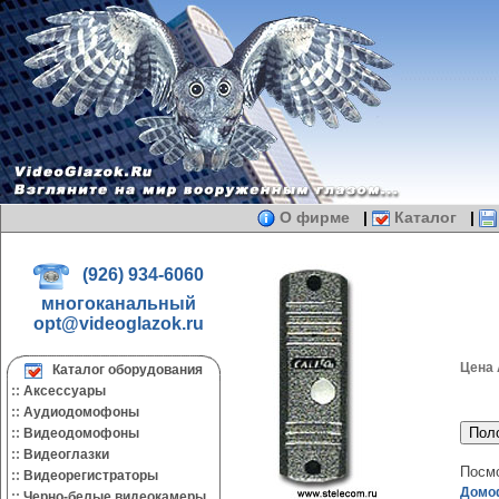
О фирме
|
Каталог
|
(926) 934-6060
многоканальный
opt@videoglazok.ru
Цена 
Каталог оборудования
::
Аксессуары
::
Аудиодомофоны
::
Видеодомофоны
::
Видеоглазки
Посмо
::
Видеорегистраторы
Домоф
::
Черно-белые видеокамеры.