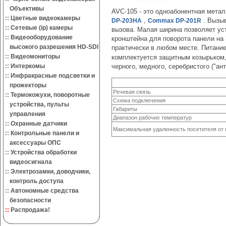
Объективы
AVC-105 - это одноабонентная мета
::
Цветные видеокамеры
,
. Вызыв
DP-203HA
Commax DP-201R
::
Сетевые (ip) камеры
вызова. Малая ширина позволяет уст
::
Видеооборудование
кронштейна для поворота панели на 
высокого разрешения HD-SDI
практически в любом месте. Питани
::
Видеомониторы
комплектуется защитным козырьком,
::
Интеркомы
черного, медного, серебристого ("ант
::
Инфракрасные подсветки и
прожекторы
Речевая связь
::
Термокожухи, поворотные
Схема подключения
устройства, пульты
Габариты
управления
Диапазон рабочих температур
::
Охранные датчики
Максимальная удаленность посетителя от 
::
Контрольные панели и
аксессуары ОПС
::
Устройства обработки
видеосигнала
::
Электрозамки, доводчики,
контроль доступа
::
Автономные средства
безопасности
::
Распродажа!