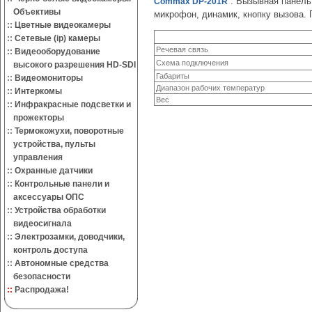
. Вызывная панел
Commax DP-201R
Объективы
микрофон, динамик, кнопку вызова. 
::
Цветные видеокамеры
::
Сетевые (ip) камеры
Речевая связь
::
Видеооборудование
Схема подключения
высокого разрешения HD-SDI
Габариты
::
Видеомониторы
Диапазон рабочих температур
::
Интеркомы
Вес
::
Инфракрасные подсветки и
прожекторы
::
Термокожухи, поворотные
устройства, пульты
управления
::
Охранные датчики
::
Контрольные панели и
аксессуары ОПС
::
Устройства обработки
видеосигнала
::
Электрозамки, доводчики,
контроль доступа
::
Автономные средства
безопасности
::
Распродажа!