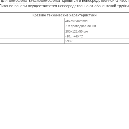
ь для
(
) крепится в непосредственной близост
домофона
аудиодомофона
Питание панели осуществляется непосредственно от абонентской трубки
Краткие технические характеристики
двухсторонняя
2-х проводная линия
200x122x55 мм
-10... +40 °С
530 г.