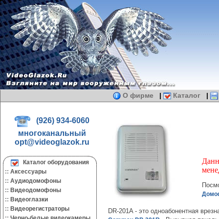
О фирме
|
Каталог
|
(926) 934-6060
многоканальный
opt@videoglazok.ru
Данн
Каталог оборудования
мене
::
Аксессуары
::
Аудиодомофоны
Посмо
::
Видеодомофоны
Домоф
::
Видеоглазки
::
Видеорегистраторы
DR-201A - это одноабонентная врез
::
Черно-белые видеокамеры.