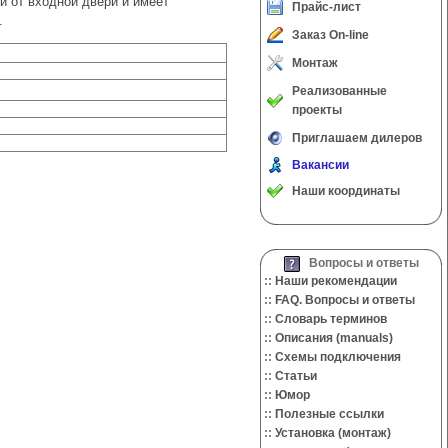
и от входной двери и имеет
Прайс-лист
.
Заказ On-line
Монтаж
Реализованные
проекты
Приглашаем дилеров
Вакансии
Наши координаты
Вопросы и ответы
::
Наши рекомендации
::
FAQ. Вопросы и ответы
::
Словарь терминов
::
Описания (manuals)
::
Cхемы подключения
::
Cтатьи
::
Юмор
::
Полезные ссылки
::
Установка (монтаж)