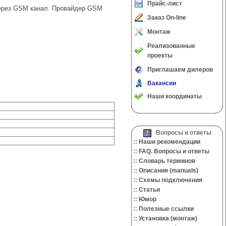
Прайс-лист
через GSM канал. Провайдер GSM
Заказ On-line
Монтаж
Реализованные
проекты
Приглашаем дилеров
Вакансии
Наши координаты
Вопросы и ответы
::
Наши рекомендации
::
FAQ. Вопросы и ответы
::
Словарь терминов
::
Описания (manuals)
::
Cхемы подключения
::
Cтатьи
::
Юмор
::
Полезные ссылки
::
Установка (монтаж)