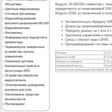
Модуль JA-60GSM совместим с пане
Объективы
определяется устанавливаемой SIM 
::
Цветные видеокамеры
Модуль GSM, установленный в контр
::
Сетевые (ip) камеры
::
Видеооборудование
Автоматическую передачу SM
высокого разрешения HD-SDI
Дозвон до запрограммированн
::
Видеомониторы
Передачу данных на 1 или 2 с
::
Интеркомы
Удаленное управление и прог
::
Инфракрасные подсветки и
Связь с Internet через GPRS
прожекторы
Программирование системы ч
::
Термокожухи, поворотные
устройства, пульты
Питание
12 В 
управления
Диапазон GSM
E-GS
::
Охранные датчики
Мощность передачи
2 Вт 
Управляемый выход
Сухие
::
Контрольные панели и
Соответствие требованиям EN 60950, EN 30
аксессуары ОПС
::
Устройства обработки
видеосигнала
::
Электрозамки, доводчики,
контроль доступа
::
Автономные средства
безопасности
::
Распродажа!