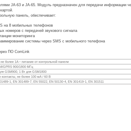
лями JA-63 и JA-65. Модуль предназначен для передачи информации 
картой.
ольную панель, обеспечивает:
S на 8 мобильных телефонов
ых номеров с передачей звукового сигнала
танции мониторинга
раммирование системы через SMS с мобильного телефона
ерез ПО ComLink
/ не более 1A – питание от контрольной панели
M/GPRS 900/1800 МГц
для GSM900, 1 Вт для GSM1800
 контакты, не более 100 мА / 60 В
1489-1, EN 301489-7, EN 55022, EN 50130-4, EN 301419-1, EN 301511