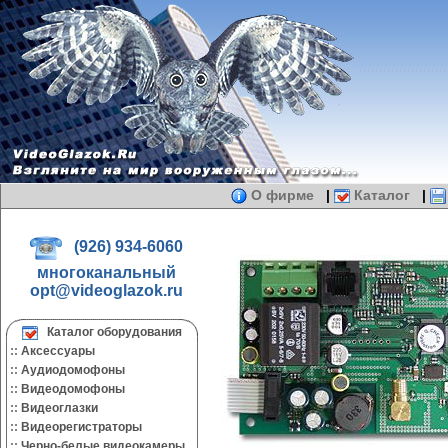
О фирме
|
Каталог
|
(926) 934-6060
многоканальный
opt@videoglazok.ru
Каталог оборудования
::
Аксессуары
::
Аудиодомофоны
::
Видеодомофоны
::
Видеоглазки
::
Видеорегистраторы
::
Черно-белые видеокамеры.